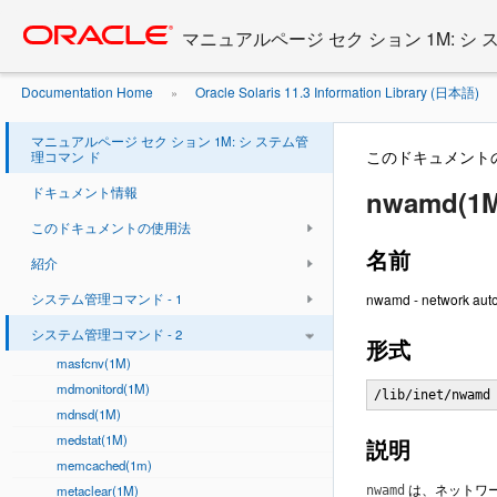
Go
oracle home
to
マニュアルページ セク ション 1M: シ
main
content
Documentation Home
Oracle Solaris 11.3 Information Library (日本語)
»
マニュアルページ セク ション 1M: シ ステム管
このドキュメント
理コマン ド
ドキュメント情報
nwamd(1M
このドキュメントの使用法
名前
紹介
システム管理コマンド - 1
nwamd - network a
システム管理コマンド - 2
形式
masfcnv(1M)
mdmonitord(1M)
/lib/inet/nwamd
mdnsd(1M)
medstat(1M)
説明
memcached(1m)
は、ネットワ
metaclear(1M)
nwamd