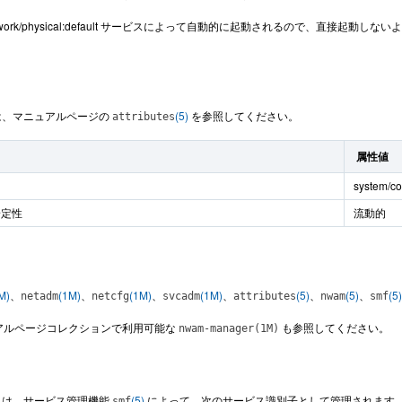
work/physical:default サービスによって自動的に起動されるので、直接
は、マニュアルページの
(5)
を参照してください。
attributes
属性値
system/co
安定性
流動的
M)
、
(1M)
、
(1M)
、
(1M)
、
(5)
、
(5)
、
(5)
netadm
netcfg
svcadm
attributes
nwam
smf
ニュアルページコレクションで利用可能な
も参照してください。
nwam-manager(1M)
スは、サービス管理機能
(5)
によって、次のサービス識別子として管理されます
smf