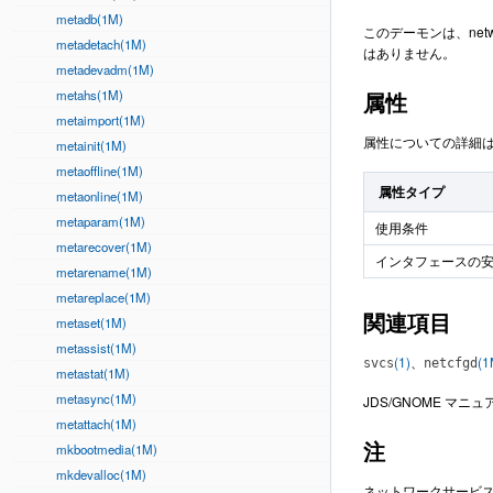
metadb(1M)
このデーモンは、net
metadetach(1M)
はありません。
metadevadm(1M)
metahs(1M)
属性
metaimport(1M)
属性についての詳細
metainit(1M)
metaoffline(1M)
属性タイプ
metaonline(1M)
metaparam(1M)
使用条件
metarecover(1M)
インタフェースの
metarename(1M)
metareplace(1M)
関連項目
metaset(1M)
metassist(1M)
(1)
、
(1
svcs
netcfgd
metastat(1M)
metasync(1M)
JDS/GNOME マ
metattach(1M)
注
mkbootmedia(1M)
mkdevalloc(1M)
ネットワークサービ