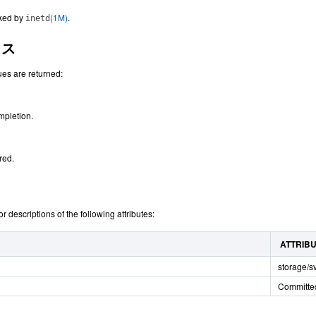
oked by
(1M)
.
inetd
タス
ues are returned:
mpletion.
red.
or descriptions of the following attributes:
ATTRIB
storage/s
Committe