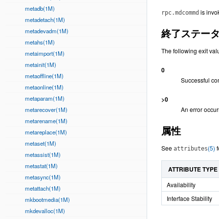
metadb(1M)
is inv
rpc.mdcommd
metadetach(1M)
終了ステー
metadevadm(1M)
metahs(1M)
The following exit val
metaimport(1M)
metainit(1M)
0
metaoffline(1M)
Successful co
metaonline(1M)
metaparam(1M)
>0
An error occur
metarecover(1M)
metarename(1M)
属性
metareplace(1M)
metaset(1M)
See
(5)
f
attributes
metassist(1M)
metastat(1M)
ATTRIBUTE TYPE
metasync(1M)
Availability
metattach(1M)
Interface Stability
mkbootmedia(1M)
mkdevalloc(1M)