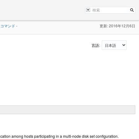
コマンド -
更新: 2016年12月6日
言語:
ion among hosts participating in a multi-node disk set configuration.