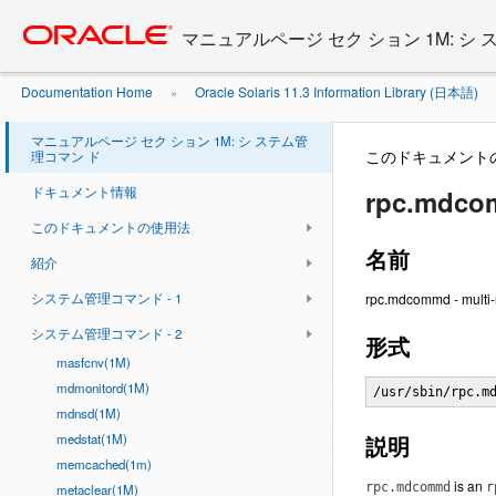
Go
oracle home
to
マニュアルページ セク ション 1M: シ
main
content
Documentation Home
Oracle Solaris 11.3 Information Library (日本語)
»
2
rpc.mdcommd
»
マニュアルページ セク ション 1M: シ ステム管
このドキュメント
理コマン ド
ドキュメント情報
rpc.mdco
このドキュメントの使用法
名前
紹介
システム管理コマンド - 1
rpc.mdcommd - multi-
システム管理コマンド - 2
形式
masfcnv(1M)
mdmonitord(1M)
/usr/sbin/rpc.m
mdnsd(1M)
medstat(1M)
説明
memcached(1m)
is an
rpc.mdcommd
r
metaclear(1M)