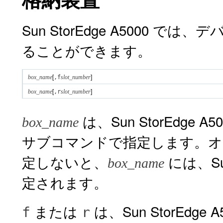
Sun StorEdge A5000
ることができます。
[
]
box_name
,f
slot_number
[
]
box_name
,r
slot_number
は、Sun StorEdge 
box_name
サブコマンドで指定します。
定しないと、
には、Sun
box_name
定されます。
または
は、Sun StorEdg
f
r