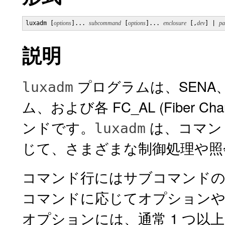
luxadm [
options
]... 
subcommand
 [
options
]... 
enclosure
 [,
dev
] | 
pa
説明
プログラムは、SENA、S
luxadm
ム、および各 FC_AL (Fiber Cha
ンドです。
は、コマン
luxadm
じて、さまざまな制御処理や照
コマンド行にはサブコマンドの
コマンドに応じてオプションや
オプションには、通常 1 つ以