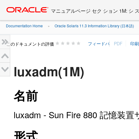
Go
oracle home
to
マニュアルページ セク ション 1M: シ
main
content
Documentation Home
Oracle Solaris 11.3 Information Library (日本語)
»
»
このドキュメントの評価
luxadm(1M)
名前
luxadm - Sun Fire 880
形式