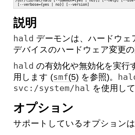
/usr/lib/hal/hald [--daemon={yes | no}]] [--help] [--use-
 [--verbose={yes | no}] [--version]
説明
hald
デーモンは、ハードウェア抽
デバイスのハードウェア変更の
hald
の有効化や無効化を実行する
smf
hal
用します (
(5)
を参照)。
svc:/system/hal
を使用して
オプション
サポートしているオプションは