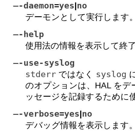
–-daemon
yes
no
=
|
デーモンとして実行します
–-help
使用法の情報を表示して終
–-use-syslog
stderr
syslog
ではなく
のオプションは、HAL を
ッセージを記録するために
–-verbose
yes
no
=
|
デバッグ情報を表示します