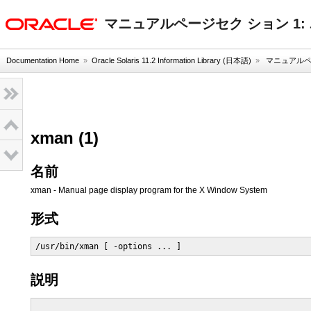
oracle home
マニュアルページセク ション 1
Documentation Home
»
Oracle Solaris 11.2 Information Library (日本語)
»
マニュアルペー
xman (1)
名前
xman - Manual page display program for the X Window System
形式
/usr/bin/xman [ -options ... ]
説明