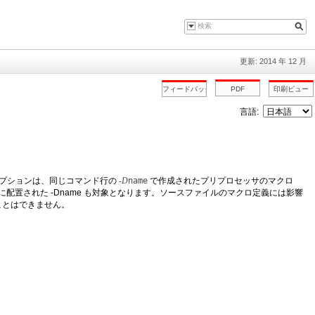
更新: 2014 年 12 月
言語:
プションは、同じコマンド行の
-D
name
で作成されたプリプロセッサのマクロ
置された -Dname も対象となります。ソースファイルのマクロ定義には影響
ことはできません。