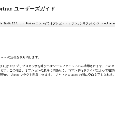
4: Fortran ユーザーズガイド
is Studio 12.4: ...
»
Fortran コンパイラオプション
»
オプションリファレンス
»
–Uname
name
の定義を取り消します。
または
cpp
プリプロセッサを呼び出すソースファイルにのみ適用されます。このオ
ます。この場合、オプションの順序に関係なく、コマンド行ドライバによって暗黙に配
複数の
-U
name
フラグを配置できます。
-U
とマクロ
name
の間に空白文字を入れる