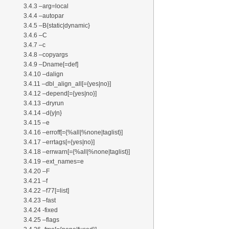
3.4.3 –arg=local
3.4.4 –autopar
3.4.5 –B{static|dynamic}
3.4.6 –C
3.4.7 –c
3.4.8 –copyargs
3.4.9 –Dname[=def]
3.4.10 –dalign
3.4.11 –dbl_align_all[={yes|no}]
3.4.12 –depend[={yes|no}]
3.4.13 –dryrun
3.4.14 –d{y|n}
3.4.15 –e
3.4.16 –erroff[={%all|%none|taglist}]
3.4.17 –errtags[={yes|no}]
3.4.18 –errwarn[={%all|%none|taglist}]
3.4.19 –ext_names=e
3.4.20 –F
3.4.21 –f
3.4.22 –f77[=list]
3.4.23 –fast
3.4.24 -fixed
3.4.25 –flags