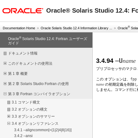
oracle home
Oracle® Solaris Studio 12.
®
Documentation Home
»
Oracle Solaris Studio 12.4 Information Library ...
»
Oracle
Solar
®
Oracle
Solaris Studio 12.4: Fortran ユーザーズ
ガイド
ドキュメント情報
–U
3.4.94
name
このドキュメントの使用法
プリプロセッサのマクロ
第 1 章 概要
この
オプションは、
fpp
第 2 章 Solaris Studio Fortran の使用
name
の初期定義を削除し
しません。コマンド行に
第 3 章 Fortran コンパイラオプション
3.1 コマンド構文
3.2 オプションの構文
3.3 オプションのサマリー
3.4 オプションリファレンス
3.4.1 –aligncommon[={1|2|4|8|16}]
3.4.2 –ansi