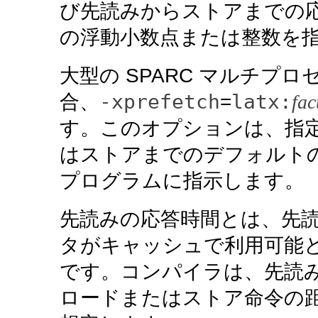
び先読みからストアまでの
の浮動小数点または整数を
大型の SPARC マルチプ
-xprefetch
latx:
合、
=
fac
す。このオプションは、指
はストアまでのデフォルト
プログラムに指示します。
先読みの応答時間とは、先
タがキャッシュで利用可能
です。コンパイラは、先読
ロードまたはストア命令の