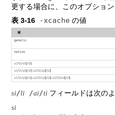
更する場合に、このオプション
-xcache
表 3-16
の値
値
generic
native
s1
/
l1
/
a1
[
/
t1
]
s1
/
l1
/
a1
[
/
t1
]
:
s2
/
l2
/
a2
[
/
t2
]
s1
/
l1
/
a1
[
/
t1
]
:
s2
/
l2
/
a2
[
/
t2
]
:
s3
/
l3
/
a3
[
/
t3
]
/
/
/
si
li
ai
ti
フィールドは次の
si