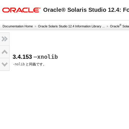
oracle home
Oracle® Solaris Studio 12.
®
Documentation Home
»
Oracle Solaris Studio 12.4 Information Library ...
»
Oracle
Solar
–xnolib
3.4.153
-nolib
と同義です。