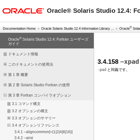
oracle home
Oracle® Solaris Studio 12.
®
Documentation Home
»
Oracle Solaris Studio 12.4 Information Library ...
»
Oracle
Solar
®
Oracle
Solaris Studio 12.4: Fortran ユーザーズ
ガイド
ドキュメント情報
–xpad
3.4.158
このドキュメントの使用法
-pad
と同義です。
第 1 章 概要
第 2 章 Solaris Studio Fortran の使用
第 3 章 Fortran コンパイラオプション
3.1 コマンド構文
3.2 オプションの構文
3.3 オプションのサマリー
3.4 オプションリファレンス
3.4.1 –aligncommon[={1|2|4|8|16}]
3.4.2 –ansi