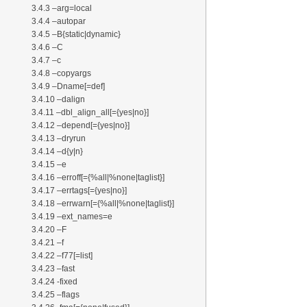
3.4.3 –arg=local
3.4.4 –autopar
3.4.5 –B{static|dynamic}
3.4.6 –C
3.4.7 –c
3.4.8 –copyargs
3.4.9 –Dname[=def]
3.4.10 –dalign
3.4.11 –dbl_align_all[={yes|no}]
3.4.12 –depend[={yes|no}]
3.4.13 –dryrun
3.4.14 –d{y|n}
3.4.15 –e
3.4.16 –erroff[={%all|%none|taglist}]
3.4.17 –errtags[={yes|no}]
3.4.18 –errwarn[={%all|%none|taglist}]
3.4.19 –ext_names=e
3.4.20 –F
3.4.21 –f
3.4.22 –f77[=list]
3.4.23 –fast
3.4.24 -fixed
3.4.25 –flags