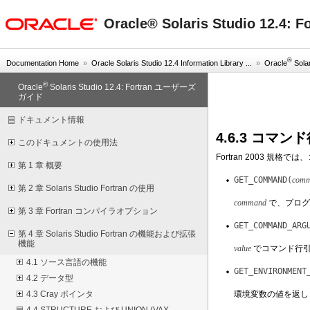
oracle home
Oracle® Solaris Studio 12.
®
Documentation Home
»
Oracle Solaris Studio 12.4 Information Library ...
»
Oracle
Solar
®
Oracle
Solaris Studio 12.4: Fortran ユーザーズ
ガイド
ドキュメント情報
4.6.3 コマ
このドキュメントの使用法
Fortran 2003
第 1 章 概要
GET_COMMAND(
comma
第 2 章 Solaris Studio Fortran の使用
command
で、プログ
第 3 章 Fortran コンパイラオプション
GET_COMMAND_ARG
第 4 章 Solaris Studio Fortran の機能および拡張
機能
value
でコマンド行
4.1 ソース言語の機能
GET_ENVIRONMENT
4.2 データ型
環境変数の値を返し
4.3 Cray ポインタ
4.4 STRUCTURE および UNION (VAX