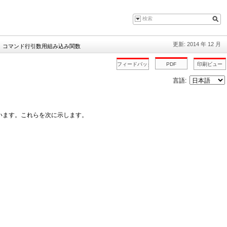
更新: 2014 年 12 月
»
コマンド行引数用組み込み関数
言語:
ています。これらを次に示します。