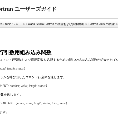
4: Fortran ユーザーズガイド
is Studio 12.4: ...
»
Solaris Studio Fortran の機能および拡張機能
»
Fortran 200x の機能
ンド行引数用組み込み関数
 規格では、コマンド行引数および環境変数を処理するための新しい組み込み関数が紹介され
nd, length, status
)
ラムを呼び出したコマンド行全体を返します。
UMENT(
number, value, length, status
)
引数を返します。
_VARIABLE(
name, value, length, status, trim_name
)
ます。