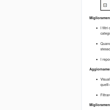
Migliorament
I filt
catego
Quando
stesso
I repo
Aggiornament
Visual
quelli
Filtra
Migliorament