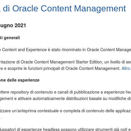
à di
Oracle Content Management
Giugno 2021
i generali
e Content and Experience è stato rinominato in
Oracle Content Manag
ntazione di
Oracle Content Management
Starter Edition, un livello di s
e e scoprire le funzioni principali di
Oracle Content Management
.
Altro.
one delle esperienze
ttere repository di contenuto e canali di pubblicazione a esperienze h
gement
e attivare automaticamente distribuzioni basate su modifiche di
lizzare un'anteprima contestuale e completa di contenuto delle applica
.
iluppatori di esperienze headless possono utilizzare strumenti già not