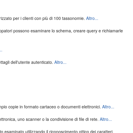
izzato per i clienti con più di 100 tassonomie.
Altro...
sviluppatori possono esaminare lo schema, creare query e richiamarle
..
ttagli dell'utente autenticato.
Altro...
empio copie in formato cartaceo o documenti elettronici.
Altro...
ttronica, uno scanner o la condivisione di file di rete.
Altro...
o esaminato utilizzando il riconoscimento ottico dei caratteri.