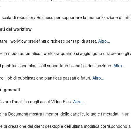
.
 scala di repository Business per supportare la memorizzazione di mili
ti del workflow
are i workflow predefiniti o richiesti per i tipi di asset.
Altro...
re in modo automatico i workflow quando si aggiungono o si creano gli
di pubblicazione pianificati supportano i canali di destinazione.
Altro...
e i job di pubblicazione pianificati passati e futuri.
Altro...
i generali
izzare l'analitica negli asset Video Plus.
Altro...
ina Documenti mostra i membri delle cartelle, le tag e i metadati in un
e di creazione del client desktop e dell'ultima modifica corrispondono a