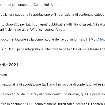
ttore di contenuto per Contentful.
Altro...
olkit ora supporta l'esportazione e l'importazione di contenuto categor
to GraphQL per tutti i contenuti pubblicati e tutti i tipi di asset. Gli 
ient insieme ad altre API di consegna.
Altro...
 documentazione sulla compilazione dei layout in formato HTML.
Altro.
API REST per l'autogestione, che offre la possibilità di visualizzare i de
prile 2021
ture
funzionalità di acquisizione facilitano l'inclusione di contenuto, ad es
ire contenuto da un array di origini contenuto diverse, quali la posta ele
tire in documenti PDF completamenti indicizzati e ricercabili il contenut