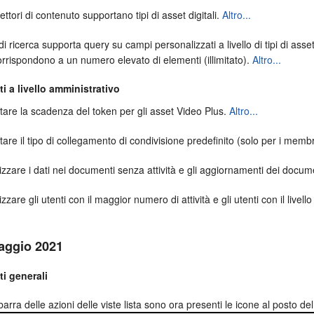
ettori di contenuto supportano tipi di asset digitali.
Altro...
di ricerca supporta query su campi personalizzati a livello di tipi di as
rrispondono a un numero elevato di elementi (illimitato).
Altro...
i a livello amministrativo
are la scadenza del token per gli asset Video Plus.
Altro...
are il tipo di collegamento di condivisione predefinito (solo per i memb
izzare i dati nei documenti senza attività e gli aggiornamenti dei docu
izzare gli utenti con il maggior numero di attività e gli utenti con il livel
Maggio 2021
i generali
barra delle azioni delle viste lista sono ora presenti le icone al posto de