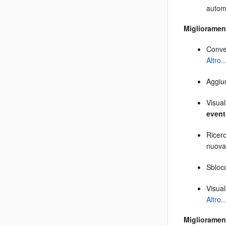
autom
Migliorament
Conver
Altro..
Aggiun
Visual
event
Ricerc
nuov
Sbloc
Visual
Altro..
Miglioramen