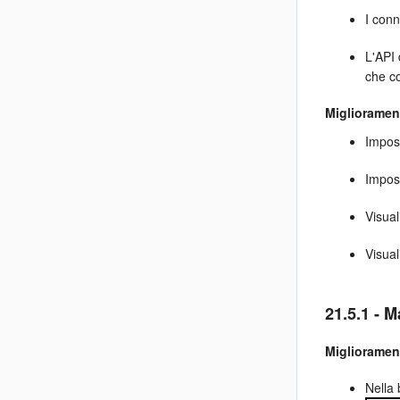
I conn
L'API 
che co
Migliorament
Impost
Impost
Visual
Visual
21.5.1 - 
Migliorament
Nella 