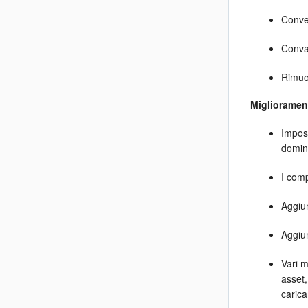
Conve
Conva
Rimuo
Migliorament
Impost
domini
I comp
Aggiun
Aggiu
Vari m
asset,
caric