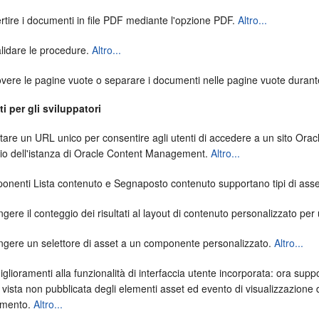
rtire i documenti in file PDF mediante l'opzione PDF.
Altro...
lidare le procedure.
Altro...
vere le pagine vuote o separare i documenti nelle pagine vuote durant
i per gli sviluppatori
are un URL unico per consentire agli utenti di accedere a un sito
Orac
o dell'istanza di
Oracle Content Management
.
Altro...
onenti Lista contenuto e Segnaposto contenuto supportano tipi di asset 
gere il conteggio dei risultati al layout di contenuto personalizzato p
ngere un selettore di asset a un componente personalizzato.
Altro...
iglioramenti alla funzionalità di interfaccia utente incorporata: ora supp
 vista non pubblicata degli elementi asset ed evento di visualizzazione de
amento.
Altro...