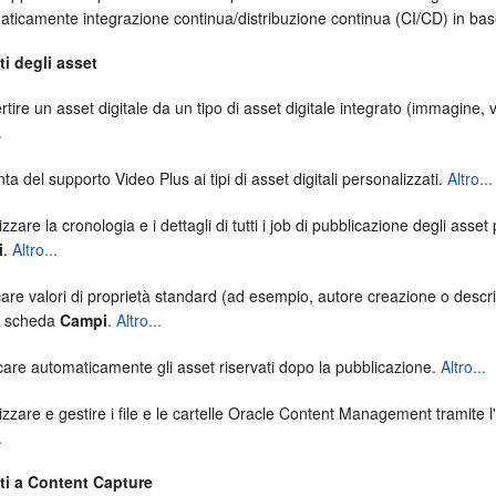
aticamente integrazione continua/distribuzione continua (CI/CD) in bas
i degli asset
tire un asset digitale da un tipo di asset digitale integrato (immagine, vi
.
ta del supporto Video Plus ai tipi di asset digitali personalizzati.
Altro...
izzare la cronologia e i dettagli di tutti i job di pubblicazione degli as
i
.
Altro...
are valori di proprietà standard (ad esempio, autore creazione o descrizi
a scheda
Campi
.
Altro...
care automaticamente gli asset riservati dopo la pubblicazione.
Altro...
izzare e gestire i file e le cartelle
Oracle Content Management
tramite 
.
ti a Content Capture