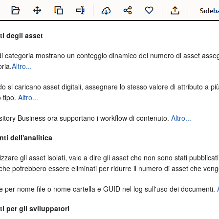
i degli asset
ri di categoria mostrano un conteggio dinamico del numero di asset assegna
ria.
Altro...
 si caricano asset digitali, assegnare lo stesso valore di attributo a
 tipo.
Altro...
sitory Business ora supportano i workflow di contenuto.
Altro...
i dell'analitica
izzare gli asset isolati, vale a dire gli asset che non sono stati pubbli
 che potrebbero essere eliminati per ridurre il numero di asset che veng
re per nome file o nome cartella e GUID nel log sull'uso dei documenti.
i per gli sviluppatori