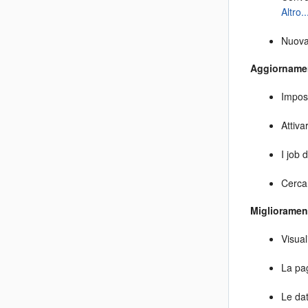
Altro..
Nuova
Aggiornamen
Impost
Attiva
I job 
Cercar
Migliorament
Visual
La pag
Le dat