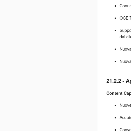
Conne
OCE To
Suppor
dai cl
Nuova
Nuova 
21.2.2 - A
Content Cap
Nuove 
Acquis
Conver