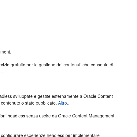
ement
.
ervizio gratuito per la gestione dei contenuti che consente di
..
eadless sviluppate e gestite esternamente a
Oracle Content
 contenuto o stato pubblicato.
Altro...
zioni headless senza uscire da
Oracle Content Management
.
i e configurare esperienze headless per implementare