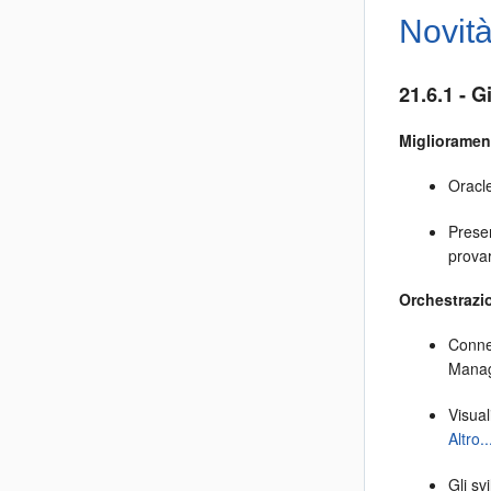
Novit
21.6.1 - 
Migliorament
Oracl
Prese
provar
Orchestrazi
Conne
Mana
Visua
Altro..
Gli sv