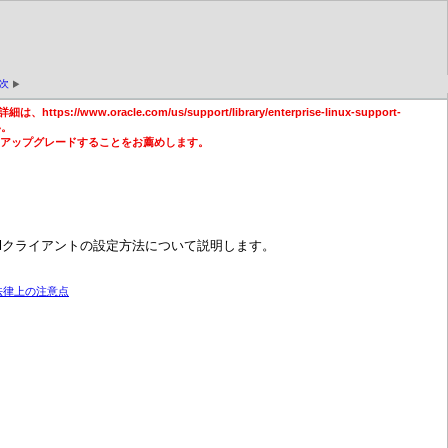
次
詳細は、https://www.oracle.com/us/support/library/enterprise-linux-support-
い。
くアップグレードすることをお薦めします。
mailクライアントの設定方法について説明します。
法律上の注意点