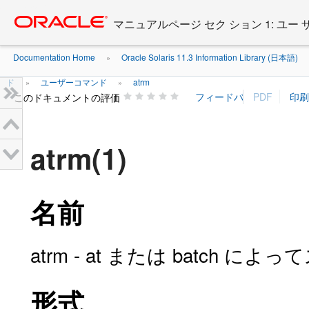
Go
oracle home
to
マニュアルページ セク ション 1: ユー
main
content
Documentation Home
Oracle Solaris 11.3 Information Library (日本語)
»
ド
ユーザーコマンド
atrm
»
»
このドキュメントの評価
atrm(1)
名前
atrm - at または batch
形式