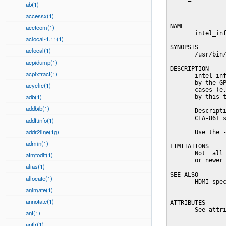
ab(1)
accessx(1)
NAME

acctcom(1)
       intel_inf
aclocal-1.11(1)
SYNOPSIS

aclocal(1)
       /usr/bin/
acpidump(1)
DESCRIPTION

acpixtract(1)
       intel_inf
       by the GP
acyclic(1)
       cases (e.
adb(1)
       by this t
addbib(1)
       Descripti
       CEA-861 s
addftinfo(1)
addr2line(1g)
       Use the -
admin(1)
LIMITATIONS

       Not  all 
afmtodit(1)
       or newer 
alias(1)
SEE ALSO

allocate(1)
       HDMI spec
animate(1)
annotate(1)
ATTRIBUTES

       See attri
ant(1)
antlr(1)