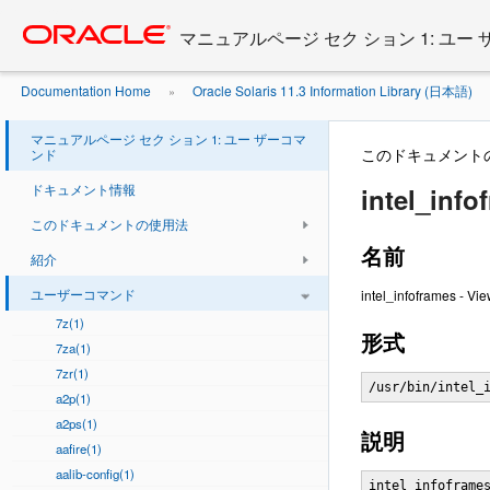
Go
oracle home
to
マニュアルページ セク ション 1: ユー
main
content
Documentation Home
Oracle Solaris 11.3 Information Library (日本語)
»
マニュアルページ セク ション 1: ユー ザーコマ
このドキュメント
ンド
ドキュメント情報
intel_info
このドキュメントの使用法
名前
紹介
ユーザーコマンド
intel_infoframes - V
7z(1)
形式
7za(1)
7zr(1)
/usr/bin/intel_
a2p(1)
a2ps(1)
説明
aafire(1)
aalib-config(1)
intel_infoframes