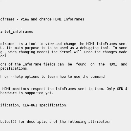
oframes - View and change HDMI InfoFrames

intel_infoframes

oframes  is a tool to view and change the HDMI InfoFrames sent

U. Its main purpose is to be used as a debugging tool. In some

g., when changing modes) the Kernel will undo the changes made

ool.

ons of the InfoFrame fields can  be  found  on  the  HDMI  and

pecifications.

h or --help options to learn how to use the command

 HDMI monitors respect the InfoFrames sent to them. Only GEN 4

hardware is supported yet.

ification, CEA-861 specification.

butes(5) for descriptions of the following attributes:
