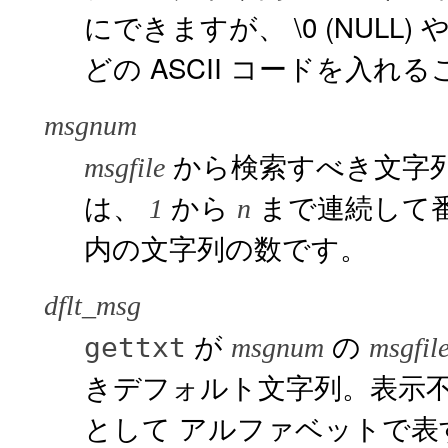
にできますが、 \0 (NULL) 
どの ASCII コードを入
msgnum
から検索すべき文字
msgfile
は、
から
まで連続して
1
n
内の文字列の数です。
dflt_msg
が
の
gettxt
msgnum
msgfil
きデフォルト文字列。表示
として アルファベットで表