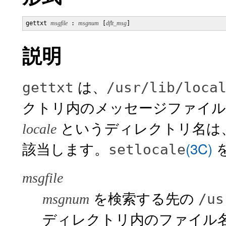
gettxt 
msgfile
 : 
msgnum
 [
dflt_msg
]
説明
は、
gettxt
/usr/lib/loca
クトリ内のメッセージファイル
というディレクトリ名は
locale
該当します。
(3C)
setlocale
msgfile
を検索する先の
/us
msgnum
ディレクトリ内のファイル