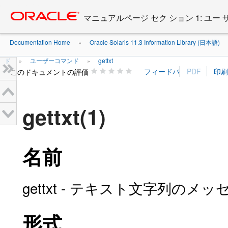
Go
oracle home
to
マニュアルページ セク ション 1: ユー
main
content
Documentation Home
Oracle Solaris 11.3 Information Library (日本語)
»
ド
ユーザーコマンド
gettxt
»
»
このドキュメントの評価
gettxt(1)
名前
gettxt - テキスト文字列の
形式