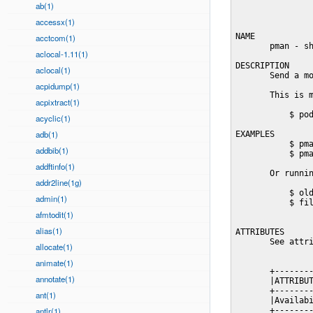
ab(1)
accessx(1)
NAME

acctcom(1)
       pman - sh
aclocal-1.11(1)
DESCRIPTION

aclocal(1)
       Send a mo
acpidump(1)
       This is m
acpixtract(1)
           $ pod
acyclic(1)
adb(1)
EXAMPLES

           $ pma
addbib(1)
           $ pma
addftinfo(1)
       Or runnin
addr2line(1g)
           $ old
admin(1)
           $ fil
afmtodit(1)
alias(1)
ATTRIBUTES

       See attri
allocate(1)
animate(1)
       +--------
annotate(1)
       |ATTRIBUT
       +--------
ant(1)
       |Availabi
antlr(1)
       +--------