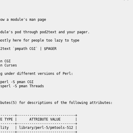
ow a module's man page

dule's pod through pod2text and your pager.

ostly here for people too lazy to type

2text `pmpath CGI` | $PAGER

n CGI

n Curses

g under different versions of Perl:

perl -S pman CGI

sperl -S pman Threads

butes(5) for descriptions of the following attributes:

-------+----------------------------+

E TYPE |      ATTRIBUTE VALUE       |

-------+----------------------------+

lity   | library/perl-5/pmtools-512 |

-------+----------------------------+
