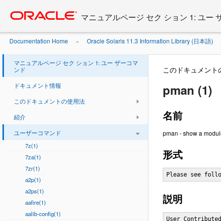
Go
oracle home
to
マニュアルページ セク ション 1: ユー
main
content
Documentation Home
Oracle Solaris 11.3 Information Library (日本語)
»
マニュアルページ セク ション 1: ユー ザーコマ
このドキュメント
ンド
ドキュメント情報
pman (1)
このドキュメントの使用法
名前
紹介
ユーザーコマンド
pman - show a modul
7z(1)
形式
7za(1)
7zr(1)
Please see foll
a2p(1)
a2ps(1)
説明
aafire(1)
aalib-config(1)
User Contributed