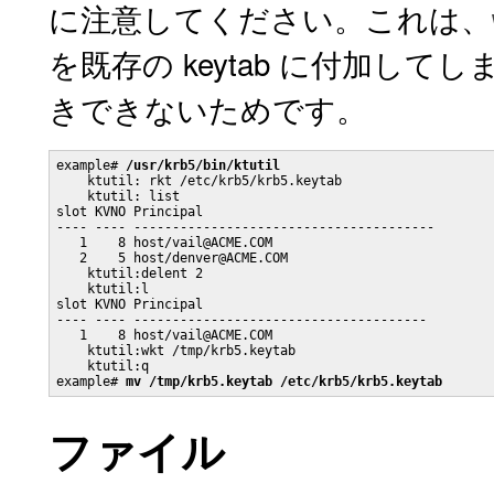
に注意してください。これは、
を既存の keytab に付加してし
きできないためです。
example# 
/usr/krb5/bin/ktutil
    ktutil: rkt /etc/krb5/krb5.keytab

    ktutil: list

slot KVNO Principal

---- ---- ---------------------------------------

   1    8 host/vail@ACME.COM

   2    5 host/denver@ACME.COM

    ktutil:delent 2

    ktutil:l

slot KVNO Principal

---- ---- --------------------------------------

   1    8 host/vail@ACME.COM

    ktutil:wkt /tmp/krb5.keytab

    ktutil:q

example# 
mv /tmp/krb5.keytab /etc/krb5/krb5.keytab
ファイル