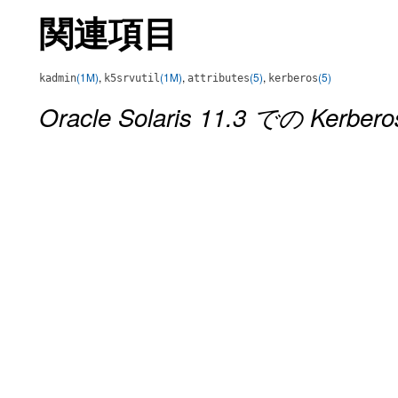
関連項目
(1M)
,
(1M)
,
(5)
,
(5)
kadmin
k5srvutil
attributes
kerberos
Oracle Solaris 11.3 での