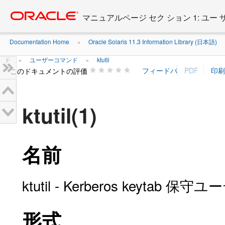
Go
oracle home
to
マニュアルページ セク ション 1: ユー
main
content
Documentation Home
Oracle Solaris 11.3 Information Library (日本語)
»
ド
ユーザーコマンド
ktutil
»
»
このドキュメントの評価
ktutil(1)
名前
ktutil - Kerberos keytab
形式