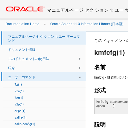
Go
oracle home
to
マニュアルページ セク ション 1: ユー
main
content
Documentation Home
Oracle Solaris 11.3 Information Library (日本語)
»
マニュアルページ セク ション 1: ユー ザーコマ
このドキュメント
ンド
ドキュメント情報
kmfcfg(1)
このドキュメントの使用法
名前
紹介
ユーザーコマンド
kmfcfg - 鍵管
7z(1)
形式
7za(1)
7zr(1)
kmfcfg 
subcomman
a2p(1)
option
 ...] 

a2ps(1)
aafire(1)
説明
aalib-config(1)