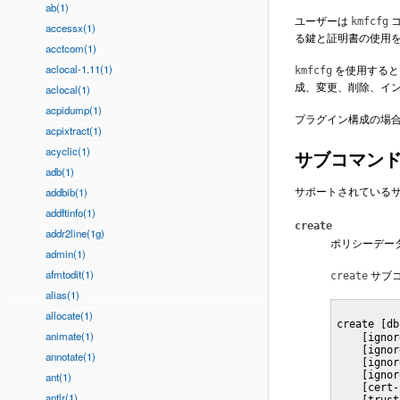
ab(1)
ユーザーは
コ
kmfcfg
accessx(1)
る鍵と証明書の使用
acctcom(1)
aclocal-1.11(1)
を使用すると
kmfcfg
成、変更、削除、イ
aclocal(1)
acpidump(1)
プラグイン構成の場
acpixtract(1)
acyclic(1)
サブコマン
adb(1)
サポートされている
addbib(1)
addftinfo(1)
create
addr2line(1g)
ポリシーデー
admin(1)
afmtodit(1)
サブ
create
alias(1)
allocate(1)
create [db
animate(1)
    [ignor
    [ignor
annotate(1)
    [ignor
    [ignor
ant(1)
    [cert-
antlr(1)