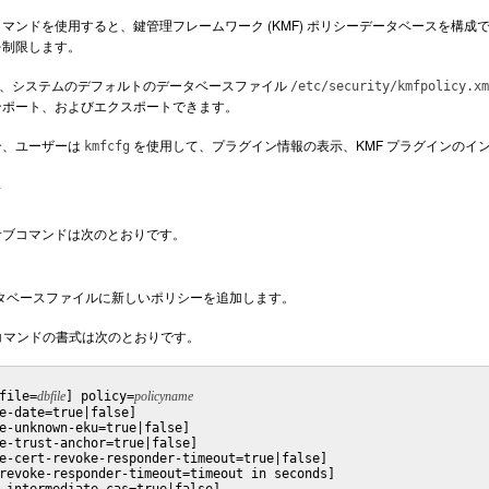
マンドを使用すると、鍵管理フレームワーク (KMF) ポリシーデータベースを構成でき
を制限します。
、システムのデフォルトのデータベースファイル
/etc/security/kmfpolicy.xm
ンポート、およびエクスポートできます。
合、ユーザーは
を使用して、プラグイン情報の表示、KMF プラグインのイ
kmfcfg
ド
サブコマンドは次のとおりです。
タベースファイルに新しいポリシーを追加します。
コマンドの書式は次のとおりです。
file=
dbfile
] policy=
policyname
e-date=true|false]

e-unknown-eku=true|false]

e-trust-anchor=true|false]

e-cert-revoke-responder-timeout=true|false]

revoke-responder-timeout=timeout in seconds]
