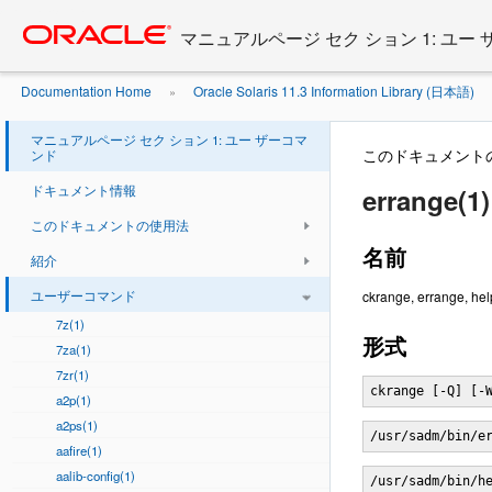
Go
oracle home
to
マニュアルページ セク ション 1: ユー
main
content
Documentation Home
Oracle Solaris 11.3 Information Library (日本語)
»
マニュアルページ セク ション 1: ユー ザーコマ
このドキュメント
ンド
ドキュメント情報
errange(1)
このドキュメントの使用法
名前
紹介
ユーザーコマンド
ckrange, errange
7z(1)
形式
7za(1)
7zr(1)
ckrange [-Q] [-
a2p(1)
a2ps(1)
/usr/sadm/bin/e
aafire(1)
aalib-config(1)
/usr/sadm/bin/h