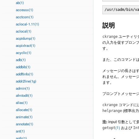
ab(1)
accessx(1)
/usr/sadm/bin/v
acctcom(1)
説明
aclocal-1.11(1)
aclocal(1)
ユーティリ
ckrange
acpidump(1)
の入力を促すプロンプ
acpixtract(1)
す。
acyclic(1)
また、このコマンド
adb(1)
addbib(1)
メッセージの長さはす
addftinfo(1)
れません。メッセー
addr2line(1g)
ます。
admin(1)
プロンプトメッセージ
afmtodit(1)
alias(1)
コマンドに
ckrange
allocate(1)
(標準出
helprange
animate(1)
注:
input 引数とし
annotate(1)
(1)
および
getopt
In
ant(1)
antlr(1)