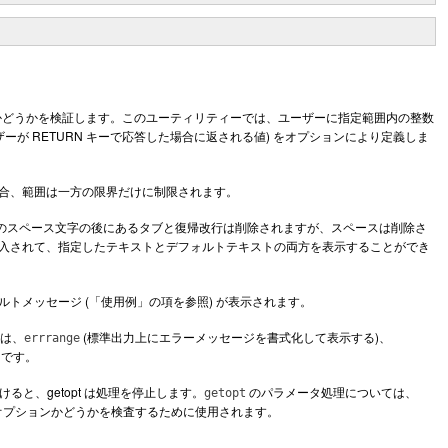
かどうかを検証します。このユーティリティーでは、ユーザーに指定範囲内の整数
が RETURN キーで応答した場合に返される値) をオプションにより定義しま
合、範囲は一方の限界だけに制限されます。
 つのスペース文字の後にあるタブと復帰改行は削除されますが、スペースは削除さ
入されて、指定したテキストとデフォルトテキストの両方を表示することができ
トメッセージ (「使用例」の項を参照) が表示されます。
ルは、
(標準出力上にエラーメッセージを書式化して表示する)、
errrange
 です。
けると、getopt は処理を停止します。
のパラメータ処理については、
getopt
オプションかどうかを検査するために使用されます。