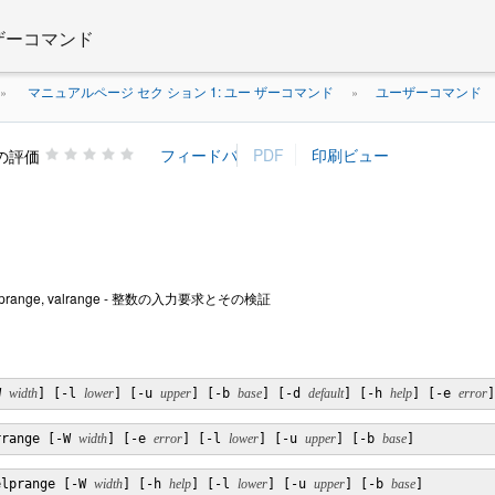
 ザーコマンド
マニュアルページ セク ション 1: ユー ザーコマンド
ユーザーコマンド
»
»
の評価
, helprange, valrange - 整数の入力要求とその検証
W 
width
] [-l 
lower
] [-u 
upper
] [-b 
base
] [-d 
default
] [-h 
help
] [-e 
error
]
rrange [-W 
width
] [-e 
error
] [-l 
lower
] [-u 
upper
] [-b 
base
]
elprange [-W 
width
] [-h 
help
] [-l 
lower
] [-u 
upper
] [-b 
base
]