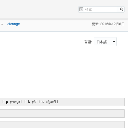
ckrange
更新: 2016年12月6日
»
言語:
 [-p 
prompt
] [-k 
pid
 [-s 
signal
]]