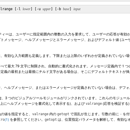
alrange [-l 
lower
] [-u 
upper
] [-b 
base
] 
input
ティーは、ユーザーに指定範囲内の整数の入力を要求して、ユーザーの応答が有効
トメッセージ、ヘルプメッセージとエラーメッセージ、およびデフォルト値 (ユーザー
は、有効な入力範囲も定義します。下限または上限のいずれかが定義されていない場
べて最大 79 文字に制限され、自動的に書式化されます。メッセージ定義内で 1
ジ定義の最初または最後にチルド文字がある場合は、そこにデフォルトテキストが挿
、ヘルプメッセージ、またはエラーメッセージが定義されていない場合は、デフォル
は、3 つのビジュアルツールモジュールがリンクされています。これらのモジュー
力上にヘルプメッセージを書式化して表示する)、および
(応答を検証する)
valrange
て負の値を指定すると、
内の
で混乱が生じます。引数の前に
を付
valrange
getopt
-
(1)
を参照してください。
は、位置指定パラメータを解析して、有効な
tro
getopt