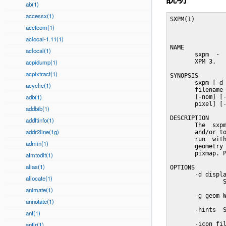
ab(1)
accessx(1)
SXPM(1)         
acctcom(1)
aclocal-1.11(1)
NAME

aclocal(1)
       sxpm  -  
acpidump(1)
       XPM 3.

acpixtract(1)
SYNOPSIS

       sxpm [-d 
acyclic(1)
       filename 
adb(1)
       [-nom] [-
       pixel] [-
addbib(1)
DESCRIPTION

addftinfo(1)
       The  sxpm
addr2line(1g)
       and/or to
       run  with
admin(1)
       geometry 
       pixmap. P
afmtodit(1)
alias(1)
OPTIONS

       -d displa
allocate(1)
               S
animate(1)
       -g geom W
annotate(1)
       -hints  S
ant(1)
antlr(1)
       -icon fil