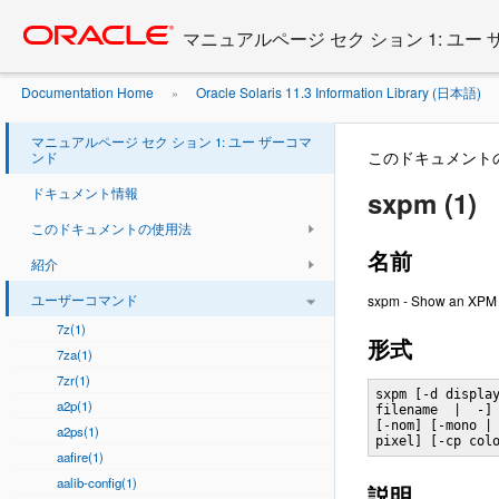
Go
oracle home
to
マニュアルページ セク ション 1: ユー
main
content
Documentation Home
Oracle Solaris 11.3 Information Library (日本語)
»
マニュアルページ セク ション 1: ユー ザーコマ
このドキュメント
ンド
ドキュメント情報
sxpm (1)
このドキュメントの使用法
名前
紹介
ユーザーコマンド
sxpm - Show an XPM (X
7z(1)
形式
7za(1)
7zr(1)
sxpm [-d display
a2p(1)
filename  |  -] 
[-nom] [-mono | 
a2ps(1)
pixel] [-cp col
aafire(1)
aalib-config(1)
説明