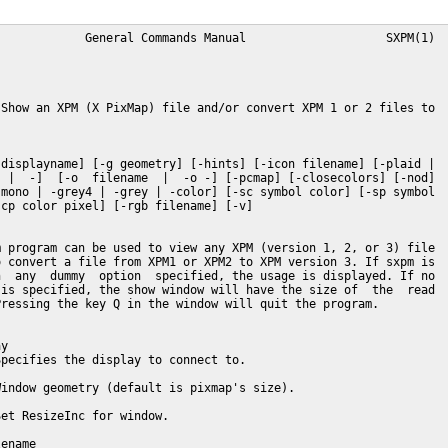
            General Commands Manual                    SXPM(1)

Show an XPM (X PixMap) file and/or convert XPM 1 or 2 files to

displayname] [-g geometry] [-hints] [-icon filename] [-plaid |

 |  -]  [-o  filename  |  -o -] [-pcmap] [-closecolors] [-nod]

mono | -grey4 | -grey | -color] [-sc symbol color] [-sp symbol

cp color pixel] [-rgb filename] [-v]

 program can be used to view any XPM (version 1, 2, or 3) file

 convert a file from XPM1 or XPM2 to XPM version 3. If sxpm is

  any  dummy  option  specified, the usage is displayed. If no

is specified, the show window will have the size of  the  read

ressing the key Q in the window will quit the program.

y

pecifies the display to connect to.

indow geometry (default is pixmap's size).

et ResizeInc for window.

ename
