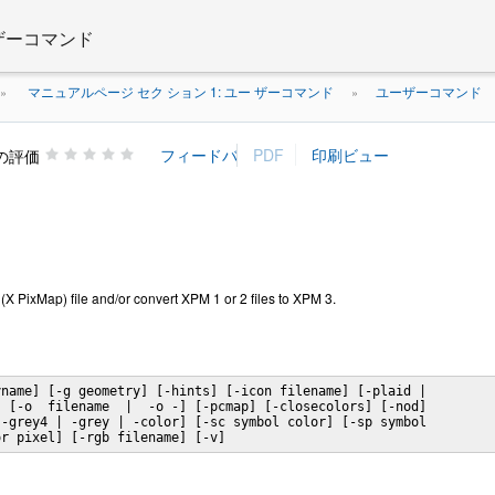
 ザーコマンド
マニュアルページ セク ション 1: ユー ザーコマンド
ユーザーコマンド
»
»
の評価
 PixMap) file and/or convert XPM 1 or 2 files to XPM 3.
name] [-g geometry] [-hints] [-icon filename] [-plaid |

 [-o  filename  |  -o -] [-pcmap] [-closecolors] [-nod]

-grey4 | -grey | -color] [-sc symbol color] [-sp symbol

or pixel] [-rgb filename] [-v]