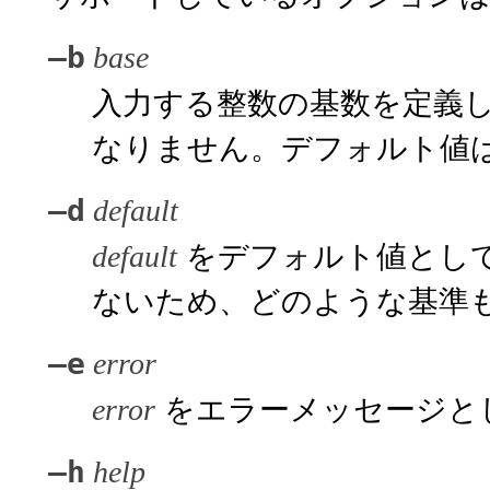
–b
base
入力する整数の基数を定義
なりません。デフォルト値
–d
default
をデフォルト値とし
default
ないため、どのような基準
–e
error
をエラーメッセージと
error
–h
help