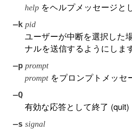
をヘルプメッセージと
help
–k
pid
ユーザーが中断を選択した場
ナルを送信するようにしま
–p
prompt
をプロンプトメッセ
prompt
–Q
有効な応答として終了 (qui
–s
signal