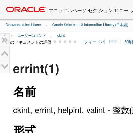
Go
oracle home
to
マニュアルページ セク ション 1: ユー
main
content
Documentation Home
Oracle Solaris 11.3 Information Library (日本語)
»
ド
ユーザーコマンド
ckint
»
»
このドキュメントの評価
errint(1)
名前
ckint, errint, helpint, va
形式