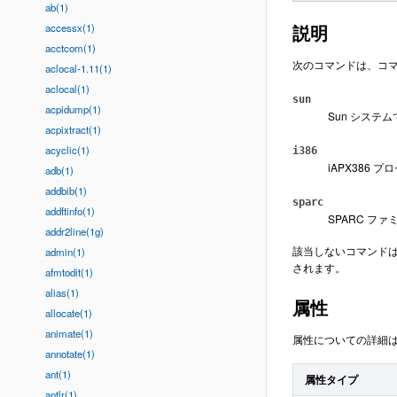
ab(1)
説明
accessx(1)
acctcom(1)
次のコマンドは、コマ
aclocal-1.11(1)
aclocal(1)
sun
acpidump(1)
Sun システ
acpixtract(1)
acyclic(1)
i386
iAPX386
adb(1)
addbib(1)
sparc
addftinfo(1)
SPARC 
addr2line(1g)
該当しないコマンドは
admin(1)
されます。
afmtodit(1)
alias(1)
属性
allocate(1)
animate(1)
属性についての詳細
annotate(1)
ant(1)
属性タイプ
antlr(1)