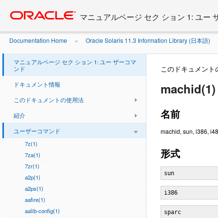
Go
oracle home
to
マニュアルページ セク ション 1: ユー
main
content
Documentation Home
Oracle Solaris 11.3 Information Library (日本語)
»
マニュアルページ セク ション 1: ユー ザーコマ
このドキュメント
ンド
ドキュメント情報
machid(1)
このドキュメントの使用法
名前
紹介
ユーザーコマンド
machid, sun, i38
7z(1)
形式
7za(1)
7zr(1)
sun 
a2p(1)
a2ps(1)
i386 
aafire(1)
aalib-config(1)
sparc 