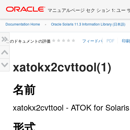
Go
oracle home
to
マニュアルページ セク ション 1: ユー
main
content
Documentation Home
Oracle Solaris 11.3 Information Library (日本語)
»
»
このドキュメントの評価
xatokx2cvttool(1)
名前
xatokx2cvttool - ATOK fo
形式