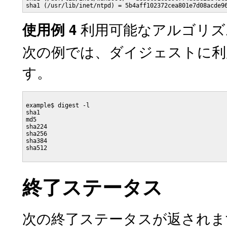
sha1 (/usr/lib/inet/ntpd) = 5b4aff102372cea801e7d08acde9
利用可能なアルゴリズ
使用例 4
次の例では、ダイジェストに利
す。
example$ digest -l

sha1

md5

sha224

sha256

sha384

sha512

終了ステータス
次の終了ステータスが返されま