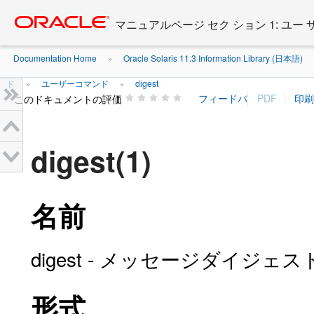
Go
oracle home
to
マニュアルページ セク ション 1: ユー
main
content
Documentation Home
Oracle Solaris 11.3 Information Library (日本語)
»
ド
ユーザーコマンド
digest
»
»
このドキュメントの評価
digest(1)
名前
digest - メッセージダイジェ
形式