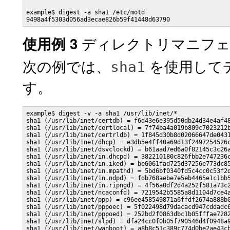
example$ digest -a sha1 /etc/motd

9498a4f5303d056ad3ecae826b59f41448d63790
ディレクトリマニフェ
使用例 3
次の例では、
を使用して
sha1
す。
example$ digest -v -a sha1 /usr/lib/inet/*

sha1 (/usr/lib/inet/certdb) = f6d43e6e395d50db24d34e4af48
sha1 (/usr/lib/inet/certlocal) = 7f74ba4a019b809c7023212b
sha1 (/usr/lib/inet/certrldb) = 1f845d30b8d02066647de0431
sha1 (/usr/lib/inet/dhcp) = e3db5e4ff40a69d13f2497254526c
sha1 (/usr/lib/inet/dsvclockd) = b61aad7ed6a0f82145c3c26a
sha1 (/usr/lib/inet/in.dhcpd) = 382210180c826fbb2e747236c
sha1 (/usr/lib/inet/in.iked) = be6061fad725d37256e773dc85
sha1 (/usr/lib/inet/in.mpathd) = 5bd6bf0340fd5c4cc0c53f2d
sha1 (/usr/lib/inet/in.ndpd) = fdb768aebe7e5eb4465e1c1bb5
sha1 (/usr/lib/inet/in.ripngd) = 4f56a0df2d4a252f581a73c2
sha1 (/usr/lib/inet/ncaconfd) = 7219542b5585a8d1104d7ce4a
sha1 (/usr/lib/inet/ppp) = c96ee458549871a6ffdf2674a888b0
sha1 (/usr/lib/inet/pppoec) = 5f022498d79dacacd947cddadc6
sha1 (/usr/lib/inet/pppoed) = 252bd2f0863dbc1b05fffae7282
sha1 (/usr/lib/inet/slpd) = dfa24cc0f0b05f790546d4f0948a9
sha1 (/usr/lib/inet/wanboot) = a8b8c51c389c774d0be2ae43cb