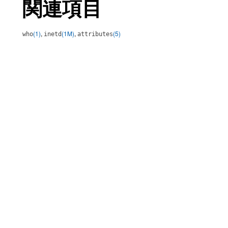
関連項目
(1)
,
(1M)
,
(5)
who
inetd
attributes