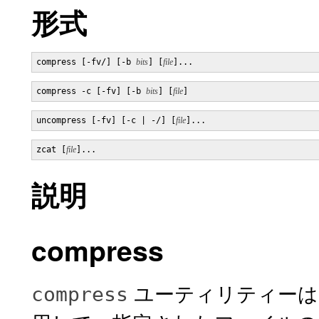
形式
compress [-fv/] [-b 
bits
] [
file
]...
compress -c [-fv] [-b 
bits
] [
file
]
uncompress [-fv] [-c | -/] [
file
]...
zcat [
file
]...
説明
compress
ユーティリティーは、ada
compress