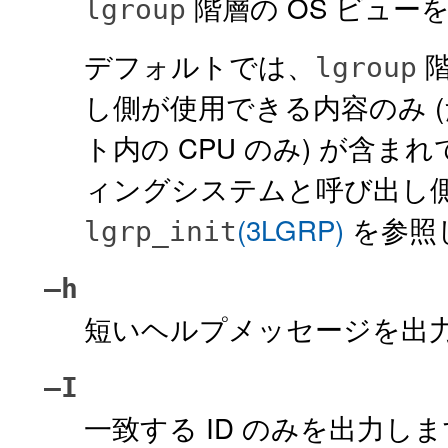
階層の OS ビュー
lgroup
デフォルトでは、
階
lgroup
し側が使用できる内容のみ 
ト内の CPU のみ) が含
ィングシステムと呼び出し
(3LGRP)
を参照
lgrp_init
–h
短いヘルプメッセージを出
–I
一致する ID のみを出力し