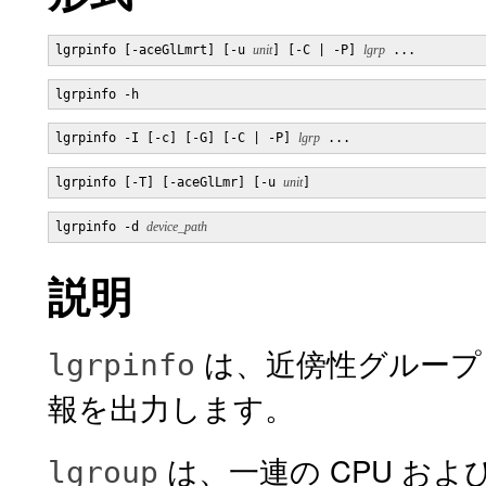
lgrpinfo [-aceGlLmrt] [-u 
unit
] [-C | -P] 
lgrp
 ...
lgrpinfo -h
lgrpinfo -I [-c] [-G] [-C | -P] 
lgrp
 ...
lgrpinfo [-T] [-aceGlLmr] [-u 
unit
]
lgrpinfo -d 
device_path
説明
は、近傍性グループ 
lgrpinfo
報を出力します。
は、一連の CPU お
lgroup