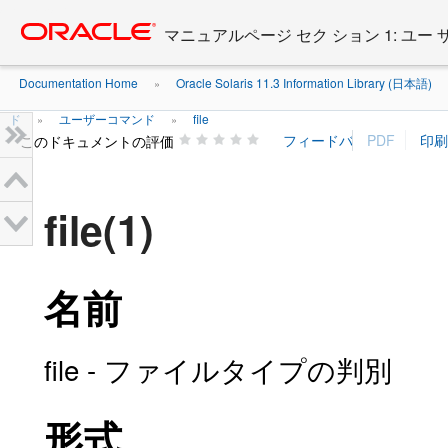
Go
oracle home
to
マニュアルページ セク ション 1: ユー
main
content
Documentation Home
Oracle Solaris 11.3 Information Library (日本語)
»
ド
ユーザーコマンド
file
»
»
このドキュメントの評価
file(1)
名前
file - ファイルタイプの判別
形式