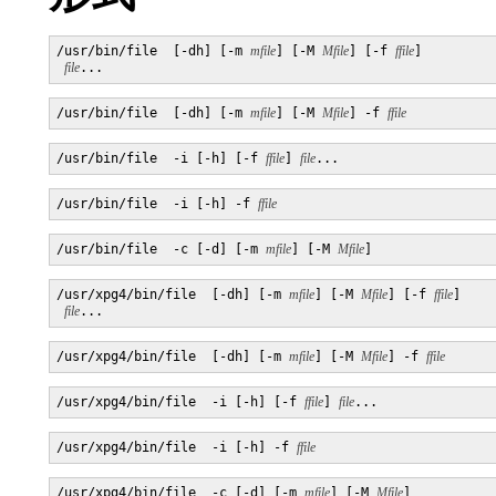
/usr/bin/file  [-dh] [-m 
mfile
] [-M 
Mfile
] [-f 
ffile
]

file
...
/usr/bin/file  [-dh] [-m 
mfile
] [-M 
Mfile
] -f 
ffile
/usr/bin/file  -i [-h] [-f 
ffile
] 
file
...
/usr/bin/file  -i [-h] -f 
ffile
/usr/bin/file  -c [-d] [-m 
mfile
] [-M 
Mfile
]
/usr/xpg4/bin/file  [-dh] [-m 
mfile
] [-M 
Mfile
] [-f 
ffile
]

file
...
/usr/xpg4/bin/file  [-dh] [-m 
mfile
] [-M 
Mfile
] -f 
ffile
/usr/xpg4/bin/file  -i [-h] [-f 
ffile
] 
file
...
/usr/xpg4/bin/file  -i [-h] -f 
ffile
/usr/xpg4/bin/file  -c [-d] [-m 
mfile
] [-M 
Mfile
]