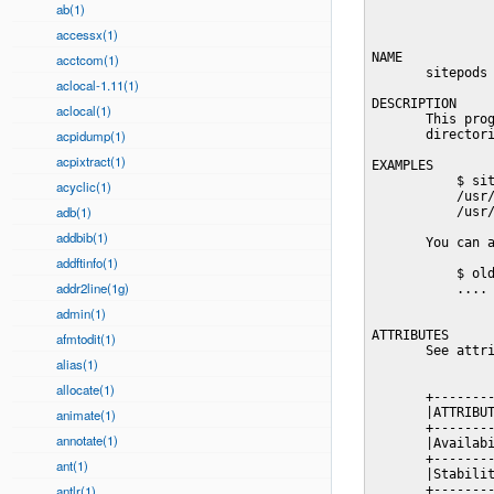
ab(1)
accessx(1)
NAME

acctcom(1)
       sitepods 
aclocal-1.11(1)
DESCRIPTION

aclocal(1)
       This prog
acpidump(1)
       directori
acpixtract(1)
EXAMPLES

           $ sit
acyclic(1)
           /usr/
adb(1)
           /usr/
addbib(1)
       You can a
addftinfo(1)
           $ old
addr2line(1g)
           ....

admin(1)
ATTRIBUTES

afmtodit(1)
       See attri
alias(1)
allocate(1)
       +--------
       |ATTRIBUT
animate(1)
       +--------
annotate(1)
       |Availabi
       +--------
ant(1)
       |Stabilit
antlr(1)
       +--------