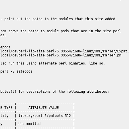
- print out the paths to the modules that this site added

ram shows the paths to module pods that are in the site_perl

es.

epods

local/devperl/lib/site_perl/5.00554/i686-linux/XML/Parser/Expat.
local/devperl/lib/site_perl/5.00554/i686-linux/XML/Parser.pm

lso run this using alternate perl binaries, like so:

perl -S sitepods

butes(5) for descriptions of the following attributes:

-------+----------------------------+

E TYPE |      ATTRIBUTE VALUE       |

-------+----------------------------+

lity   | library/perl-5/pmtools-512 |

-------+----------------------------+

y      | Uncommitted                |

-------+----------------------------+
