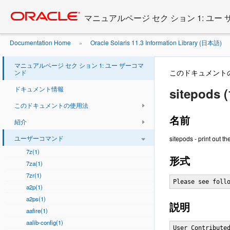
Go
oracle home
to
マニュアルページ セク ション 1: ユー
main
content
Documentation Home
Oracle Solaris 11.3 Information Library (日本語)
»
マニュアルページ セク ション 1: ユー ザーコマ
このドキュメント
ンド
ドキュメント情報
sitepods (
このドキュメントの使用法
名前
紹介
ユーザーコマンド
sitepods - print out t
7z(1)
形式
7za(1)
7zr(1)
Please see foll
a2p(1)
a2ps(1)
説明
aafire(1)
aalib-config(1)
User Contributed