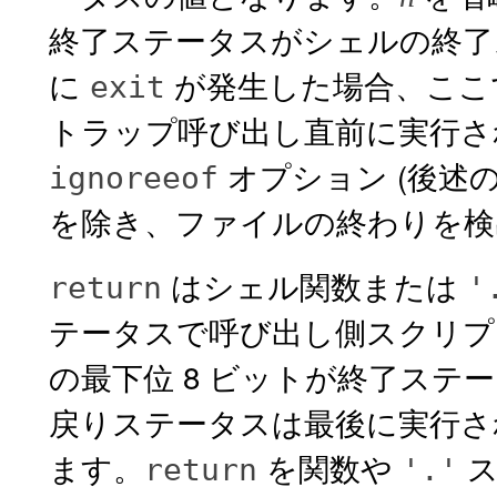
終了ステータスがシェルの終了
に
が発生した場合、ここ
exit
トラップ呼び出し直前に実行さ
オプション (後述
ignoreeof
を除き、ファイルの終わりを検
はシェル関数または
return
'
テータスで呼び出し側スクリプ
の最下位 8 ビットが終了ステ
戻りステータスは最後に実行さ
ます。
を関数や
ス
return
'.'