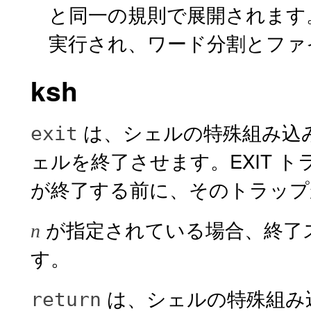
と同一の規則で展開されます
実行され、ワード分割とファ
ksh
は、シェルの特殊組み込み
exit
ェルを終了させます。EXIT 
が終了する前に、そのトラップ
が指定されている場合、終了
n
す。
は、シェルの特殊組み込み
return