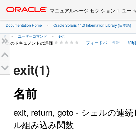
Go
oracle home
to
マニュアルページ セク ション 1: ユー
main
content
Documentation Home
Oracle Solaris 11.3 Information Library (日本語)
»
ド
ユーザーコマンド
exit
»
»
このドキュメントの評価
exit(1)
名前
exit, return, goto 
ル組み込み関数