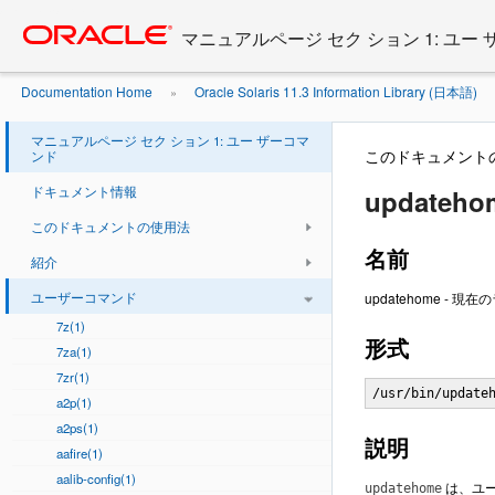
Go
oracle home
to
マニュアルページ セク ション 1: ユー
main
content
Documentation Home
Oracle Solaris 11.3 Information Library (日本語)
»
マニュアルページ セク ション 1: ユー ザーコマ
このドキュメント
ンド
ドキュメント情報
updateho
このドキュメントの使用法
名前
紹介
ユーザーコマンド
updatehome 
7z(1)
形式
7za(1)
7zr(1)
/usr/bin/update
a2p(1)
a2ps(1)
説明
aafire(1)
aalib-config(1)
は、ユー
updatehome