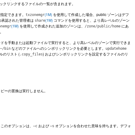
ックリンクするファイルの一覧が含まれます。
指定できます。
(1M)
を使用して作成した場合、public ゾーンはデフ
txzonemgr
ンの承認された管理者は
(1M)
コマンドを使用すると、より高レベルのゾーン
share
(1M)
を使用して作成された追加のゾーンは、
にあ
onemgr
/zone/public/home
。
ドを手動または起動ファイルで実行すると、より高レベルのゾーンで実行できま
などのファイルへのシンボリックリンクを必要とします。
~/bin
updatehome
のリスト (
) およびシンボリックリンクを設定するファイルのリ
.copy_files
コピーの置換は実行しません。
。このオプションは、
および
オプションを合わせた意味を持ちます。デフォ
–c
–s