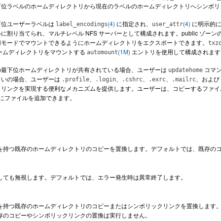
下位ラベルのホームディレクトリから現在のラベルのホームディレクトリへシンボリ
下位ユーザーラベルは
(4)
に指定され、
(4)
に明示的に
label_encodings
user_attr
に割り当てられ、マルチレベル NFS サーバーとして構成されます。public ゾー
用モードでマウントできるようにホームディレクトリをエクスポートできます。
txz
ンのホームディレクトリをマウントする
(1M)
エントリを使用して構成されます
automount
の最下位ホームディレクトリが共有されている場合、ユーザーは
コマン
updatehome
ていの場合、ユーザーは
、
、
、
、
、および
.profile
.login
.cshrc
.exrc
.mailrc
リンクを実現する便利なメカニズムを提供します。ユーザーは、コピーするファイル
) にファイルを追加できます。
を持つ既存のホームディレクトリのコピーを置換します。デフォルトでは、既存の
しても無視します。デフォルトでは、エラー発生時は異常終了します。
を持つ既存のホームディレクトリのコピーまたはシンボリックリンクを置換します
存のコピーやシンボリックリンクの置換は実行しません。