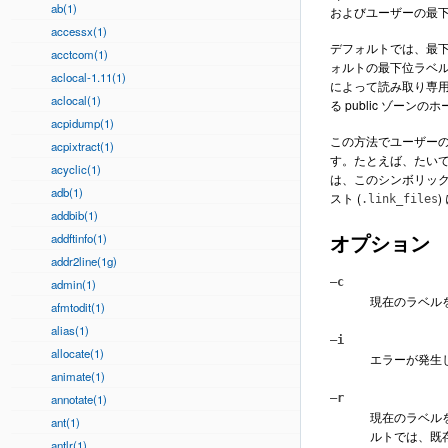
ab(1)
およびユーザーの最
accessx(1)
デフォルトでは、最
acctcom(1)
ォルトの最下位ラベル
aclocal-1.11(1)
によって読み取り専
aclocal(1)
る public ゾー
acpidump(1)
この方法でユーザー
acpixtract(1)
す。たとえば、たい
acyclic(1)
は、このシンボリック
adb(1)
スト (
.link_files
addbib(1)
オプション
addftinfo(1)
addr2line(1g)
–c
admin(1)
現在のラベル
afmtodit(1)
alias(1)
–i
allocate(1)
エラーが発生
animate(1)
annotate(1)
–r
現在のラベル
ant(1)
ルトでは、既
antlr(1)