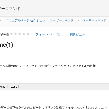
 ザーコマンド
マニュアルページ セク ション 1: ユー ザーコマンド
ユーザーコマンド
»
»
の評価
me(1)
- 現在のラベル用のホームディレクトリのコピーファイルとリンクファイルの更新
home [-cirs]
ザーの最下位ラベルのコピーおよびリンク制御ファイル (
と
.copy_files
.link_