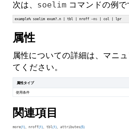
次は、
コマンドの例で
soelim
example% soelim exum?.n | tbl | nroff 
–ms
 | col | lpr
属性
属性についての詳細は、マニ
てください。
属性タイプ
使用条件
関連項目
(1)
、
(1)
、
(1)
、
(5)
more
nroff
tbl
attributes