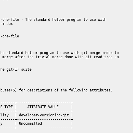
-one-file - The standard helper program to use with

-index

-one-file

he standard helper program to use with git merge-index to

 merge after the trivial merge done with git read-tree -m.

he git(1) suite

butes(5) for descriptions of the following attributes:

-------+--------------------------+

E TYPE |     ATTRIBUTE VALUE      |

-------+--------------------------+

lity   | developer/versioning/git |

-------+--------------------------+

y      | Uncommitted              |

-------+--------------------------+
