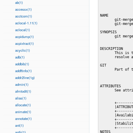
ab(1)
accessx(1)
NAME

acctcom(1)
       git-merge
aclocal-1.11(1)
       git-merge
aclocal(1)
SYNOPSIS

acpidump(1)
       git merge
acpixtract(1)
DESCRIPTION

acyclic(1)
       This is t
adb(1)
       resolve a
addbib(1)
GIT

       Part of t
addftinfo(1)
addr2line(1g)
admin(1)
ATTRIBUTES

       See attri
afmtodit(1)
alias(1)
       +--------
allocate(1)
       |ATTRIBUT
       +--------
animate(1)
       |Availabi
annotate(1)
       +--------
       |Stabilit
ant(1)
       +--------
antlr(1)
NOTES
