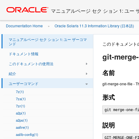
Go
oracle home
to
マニュアルページ セク ション 1: ユー
main
content
Documentation Home
Oracle Solaris 11.3 Information Library (日本語)
»
マニュアルページ セク ション 1: ユー ザーコマ
このドキュメント
ンド
ドキュメント情報
git-merge-
このドキュメントの使用法
名前
紹介
ユーザーコマンド
git-merge-one-file - 
7z(1)
形式
7za(1)
7zr(1)
git merge-one-f
a2p(1)
a2ps(1)
説明
aafire(1)
aalib-config(1)
GIT-MERGE-ONE-FI