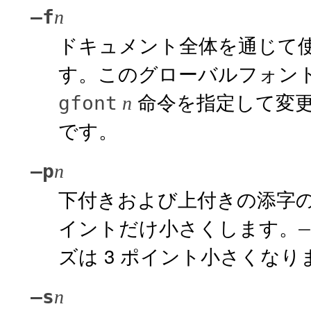
–f
n
ドキュメント全体を通じて
す。このグローバルフォン
命令を指定して変
gfont
n
です。
–p
n
下付きおよび上付きの添字
イントだけ小さくします。
–
ズは 3 ポイント小さくなり
–s
n