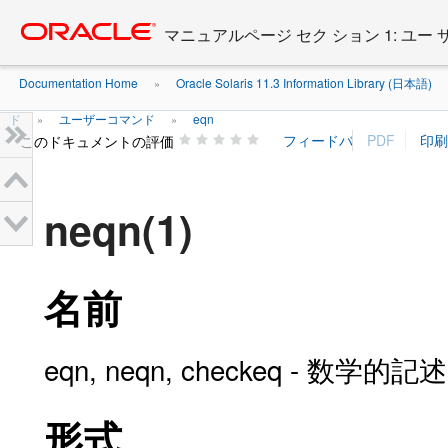
Go
oracle home
to
マニュアルページ セク ション 1: ユー
main
content
Documentation Home
Oracle Solaris 11.3 Information Library (日本語)
»
ド
ユーザーコマンド
eqn
»
»
このドキュメントの評価
neqn(1)
名前
eqn, neqn, checkeq - 数
形式