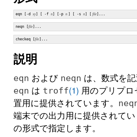
eqn [-d 
xy
] [ -f 
n
] [-p 
n 
] [ -s 
n
] [
 file
]...
neqn [
file
]...
checkeq [
file
]...
説明
および
は、数式を記
eqn
neqn
は
(1)
用のプリプロ
eqn
troff
置用に提供されています。
neq
端末での出力用に提供されてい
の形式で指定します。