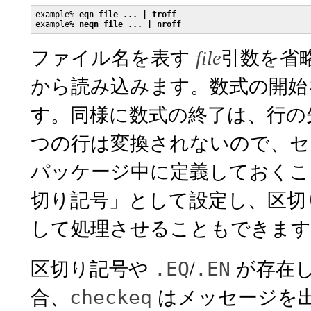
example% 
eqn file ... | troff
example% 
neqn file ... | nroff
ファイル名を表す
引数を省
file
から読み込みます。数式の開始
す。同様に数式の終了は、行の
つの行は変換されないので、セ
パッケージ中に定義しておくこ
切り記号」として設定し、区切
して処理させることもできます
区切り記号や
/
が存在
.EQ
.EN
合、
はメッセージを
checkeq