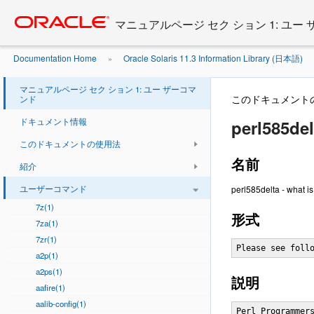
Go
oracle home
to
マニュアルページ セク ション 1: ユー
main
content
Documentation Home
Oracle Solaris 11.3 Information Library (日本語)
»
マニュアルページ セク ション 1: ユー ザーコマ
このドキュメント
ンド
ドキュメント情報
perl585del
このドキュメントの使用法
名前
紹介
ユーザーコマンド
perl585delta - what is
7z(1)
形式
7za(1)
7zr(1)
Please see foll
a2p(1)
a2ps(1)
説明
aafire(1)
aalib-config(1)
Perl Programmers