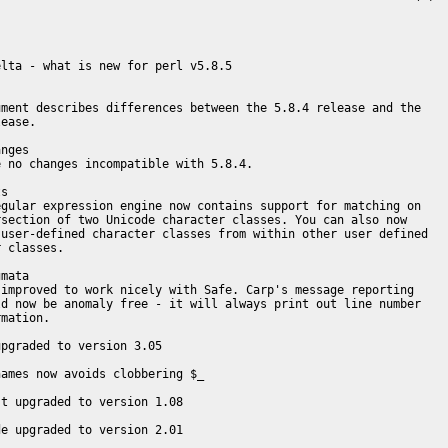
lta - what is new for perl v5.8.5

ment describes differences between the 5.8.4 release and the

ease.

nges

 no changes incompatible with 5.8.4.

s

gular expression engine now contains support for matching on

section of two Unicode character classes. You can also now

user-defined character classes from within other user defined

 classes.

mata

improved to work nicely with Safe. Carp's message reporting

d now be anomaly free - it will always print out line number

mation.

pgraded to version 3.05

ames now avoids clobbering $_

t upgraded to version 1.08

e upgraded to version 2.01
