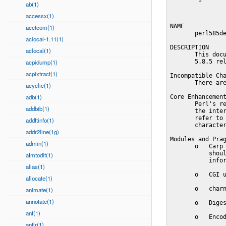
ab(1)
accessx(1)
NAME

acctcom(1)
       perl585de
aclocal-1.11(1)
DESCRIPTION

aclocal(1)
       This docu
acpidump(1)
       5.8.5 rel
acpixtract(1)
Incompatible Cha
       There are
acyclic(1)
adb(1)
Core Enhancement
       Perl's re
addbib(1)
       the inter
       refer to 
addftinfo(1)
       character
addr2line(1g)
Modules and Prag
admin(1)
       o   Carp 
           shoul
afmtodit(1)
           infor
alias(1)
       o   CGI u
allocate(1)
       o   charn
animate(1)
annotate(1)
       o   Diges
ant(1)
       o   Encod
antlr(1)