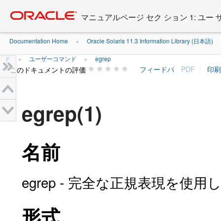
Go
oracle home
to
マニュアルページ セク ション 1: ユー
main
content
Documentation Home
Oracle Solaris 11.3 Information Library (日本語)
»
ド
ユーザーコマンド
egrep
»
»
このドキュメントの評価
egrep(1)
名前
egrep - 完全な正規表現を
形式