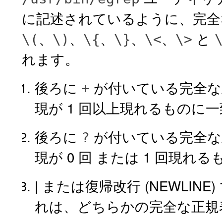
に記述されているように、完全
、
、
、
、
、
と
\(
\)
\{
\}
\<
\>
れます。
後ろに
が付いている完全な
+
現が 1 回以上現れるものに
後ろに
が付いている完全な
?
現が 0 回 または 1 回現れ
| または復帰改行 (NEWLI
れは、どちらかの完全な正規