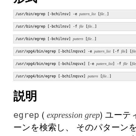
/usr/bin/egrep [-bchilnsv] -e 
pattern_list
 [
file...
]
/usr/bin/egrep [-bchilnsv] -f 
file
 [
file...
]
/usr/bin/egrep [-bchilnsv] 
pattern
 [
file...
]
/usr/xpg4/bin/egrep [-bchilnqsvx] -e 
pattern_list
 [-f 
file
] [
file
/usr/xpg4/bin/egrep [-bchilnqsvx] [-e 
pattern_list
] -f 
file
 [
file
/usr/xpg4/bin/egrep [-bchilnqsvx] 
pattern
 [
file...
]
説明
(
) ユー
egrep
expression grep
ーンを検索し、 そのパターン