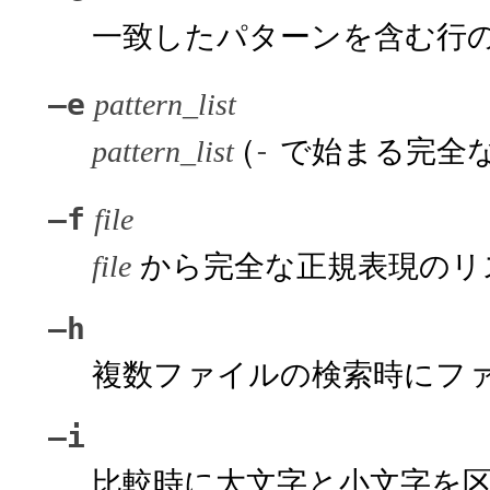
一致したパターンを含む行
–e
pattern_list
(
で始まる完全な
-
pattern_list
–f
file
から完全な正規表現のリ
file
–h
複数ファイルの検索時にフ
–i
比較時に大文字と小文字を