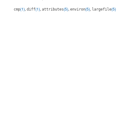
(1)
,
(1)
,
(5)
,
(5)
,
(5)
cmp
diff
attributes
environ
largefile