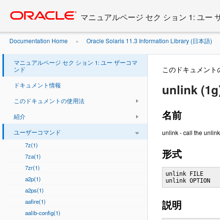
Go
oracle home
to
マニュアルページ セク ション 1: ユー
main
content
Documentation Home
Oracle Solaris 11.3 Information Library (日本語)
»
マニュアルページ セク ション 1: ユー ザーコマ
このドキュメント
ンド
ドキュメント情報
unlink (1g
このドキュメントの使用法
名前
紹介
ユーザーコマンド
unlink - call the unlin
7z(1)
形式
7za(1)
7zr(1)
unlink FILE

a2p(1)
unlink OPTION
a2ps(1)
aafire(1)
説明
aalib-config(1)