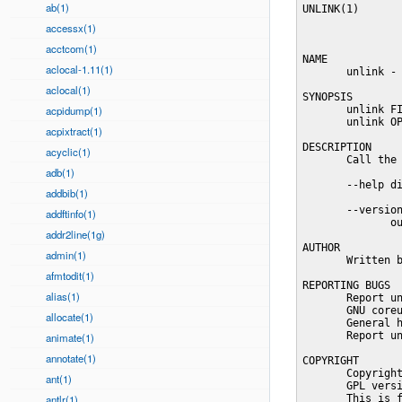
ab(1)
UNLINK(1)       
accessx(1)
acctcom(1)
NAME

aclocal-1.11(1)
       unlink - 
aclocal(1)
SYNOPSIS

acpidump(1)
       unlink FI
       unlink OP
acpixtract(1)
DESCRIPTION

acyclic(1)
       Call the 
adb(1)
       --help di
addbib(1)
       --version
addftinfo(1)
              ou
addr2line(1g)
AUTHOR

admin(1)
       Written b
afmtodit(1)
REPORTING BUGS

alias(1)
       Report un
       GNU coreu
allocate(1)
       General h
       Report un
animate(1)
annotate(1)
COPYRIGHT

       Copyright
ant(1)
       GPL versi
antlr(1)
       This is f