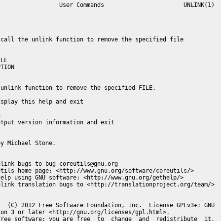
                 User Commands                       UNLINK(1)

call the unlink function to remove the specified file

LE

TION

unlink function to remove the specified FILE.

splay this help and exit



tput version information and exit

y Michael Stone.

link bugs to bug-coreutils@gnu.org

tils home page: <http://www.gnu.org/software/coreutils/>

elp using GNU software: <http://www.gnu.org/gethelp/>

link translation bugs to <http://translationproject.org/team/>

  (C) 2012 Free Software Foundation, Inc.  License GPLv3+: GNU

on 3 or later <http://gnu.org/licenses/gpl.html>.

ree software: you are free  to  change  and  redistribute  it.
