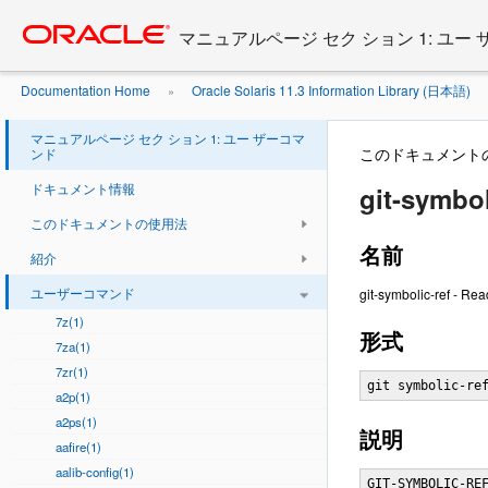
Go
oracle home
to
マニュアルページ セク ション 1: ユー
main
content
Documentation Home
Oracle Solaris 11.3 Information Library (日本語)
»
マニュアルページ セク ション 1: ユー ザーコマ
このドキュメント
ンド
ドキュメント情報
git-symbol
このドキュメントの使用法
名前
紹介
ユーザーコマンド
git-symbolic-ref - Re
7z(1)
形式
7za(1)
7zr(1)
git symbolic-re
a2p(1)
a2ps(1)
説明
aafire(1)
aalib-config(1)
GIT-SYMBOLIC-REF