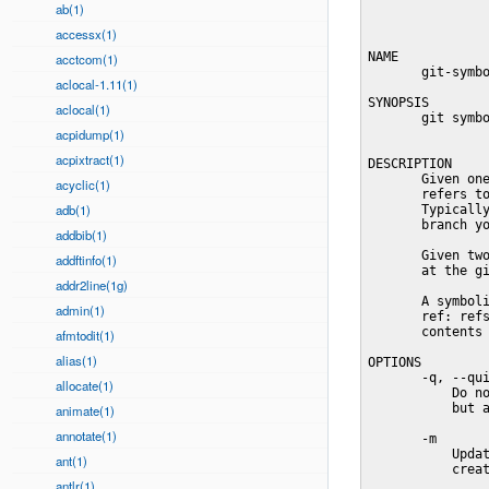
ab(1)
accessx(1)
NAME

acctcom(1)
       git-symbo
aclocal-1.11(1)
SYNOPSIS

aclocal(1)
       git symbo
acpidump(1)
acpixtract(1)
DESCRIPTION

       Given one
acyclic(1)
       refers to
adb(1)
       Typically
       branch yo
addbib(1)
       Given two
addftinfo(1)
       at the gi
addr2line(1g)
       A symboli
admin(1)
       ref: refs
       contents 
afmtodit(1)
alias(1)
OPTIONS

       -q, --qui
allocate(1)
           Do no
           but a
animate(1)
annotate(1)
       -m

           Updat
ant(1)
           creat
antlr(1)