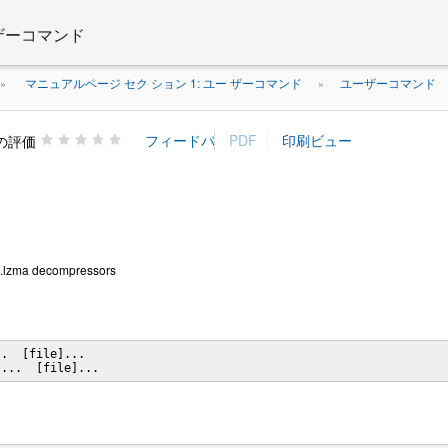
 ザーコマンド
マニュアルページ セク ション 1: ユー ザーコマンド
ユーザーコマンド
»
»
の評価
d .lzma decompressors
.  [file]...

]...  [file]...