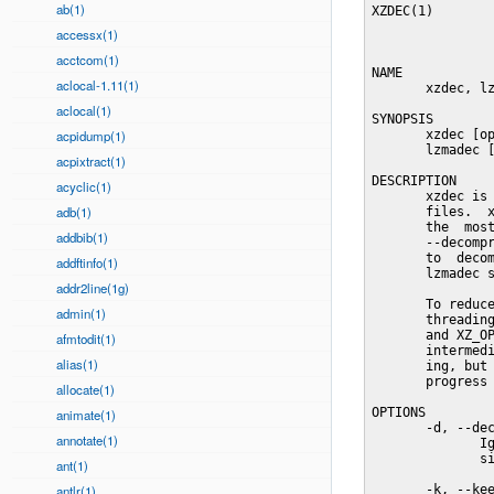
ab(1)
XZDEC(1)        
accessx(1)
acctcom(1)
NAME

aclocal-1.11(1)
       xzdec, lz
aclocal(1)
SYNOPSIS

acpidump(1)
       xzdec [op
       lzmadec [
acpixtract(1)
DESCRIPTION

acyclic(1)
       xzdec is 
adb(1)
       files.  x
       the  most
addbib(1)
       --decompr
       to  decom
addftinfo(1)
       lzmadec s
addr2line(1g)
       To reduce
admin(1)
       threading
       and XZ_OP
afmtodit(1)
       intermedi
alias(1)
       ing, but 
       progress 
allocate(1)
OPTIONS

animate(1)
       -d, --dec
annotate(1)
              Ig
              si
ant(1)
antlr(1)
       -k, --kee