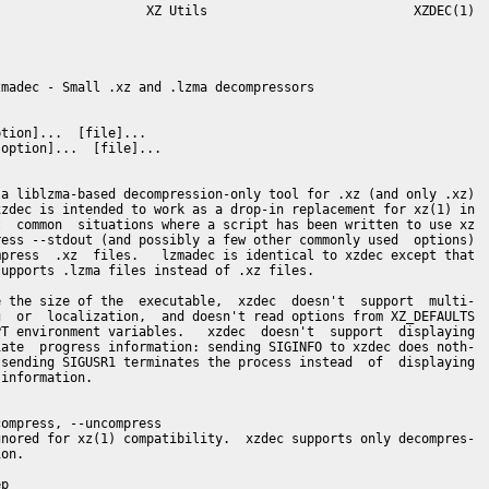
                   XZ Utils                           XZDEC(1)

madec - Small .xz and .lzma decompressors

tion]...  [file]...

option]...  [file]...

a liblzma-based decompression-only tool for .xz (and only .xz)

zdec is intended to work as a drop-in replacement for xz(1) in

  common  situations where a script has been written to use xz

ess --stdout (and possibly a few other commonly used  options)

press  .xz  files.   lzmadec is identical to xzdec except that

upports .lzma files instead of .xz files.

 the size of the  executable,  xzdec  doesn't  support  multi-

  or  localization,  and doesn't read options from XZ_DEFAULTS

T environment variables.   xzdec  doesn't  support  displaying

ate  progress information: sending SIGINFO to xzdec does noth-

sending SIGUSR1 terminates the process instead  of  displaying

information.

ompress, --uncompress

nored for xz(1) compatibility.  xzdec supports only decompres-

on.

p
