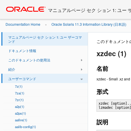
Go
oracle home
to
マニュアルページ セク ション 1: ユー
main
content
Documentation Home
Oracle Solaris 11.3 Information Library (日本語)
»
マニュアルページ セク ション 1: ユー ザーコマ
このドキュメント
ンド
ドキュメント情報
xzdec (1)
このドキュメントの使用法
名前
紹介
ユーザーコマンド
xzdec - Small .xz an
7z(1)
形式
7za(1)
7zr(1)
xzdec [option]..
a2p(1)
lzmadec [option
a2ps(1)
aafire(1)
説明
aalib-config(1)