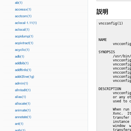
ab(1)
accessx(1)
説明
acctcom(1)
aclocal-1.11(1)
vncconfig(1)    
aclocal(1)
acpidump(1)
NAME

acpixtract(1)
       vncconfig
acyclic(1)
SYNOPSIS

adb(1)
       /usr/bin/
       vncconfig
addbib(1)
       vncconfig
       vncconfig
addftinfo(1)
       vncconfig
addr2line(1g)
       vncconfig
       vncconfig
admin(1)
DESCRIPTION

afmtodit(1)
       vncconfig
alias(1)
       or any ot
       used to c
allocate(1)
       When run 
animate(1)
       Xvnc.  It
annotate(1)
       transfer 
       instance 
ant(1)
       window  w
antlr(1)
       transfers