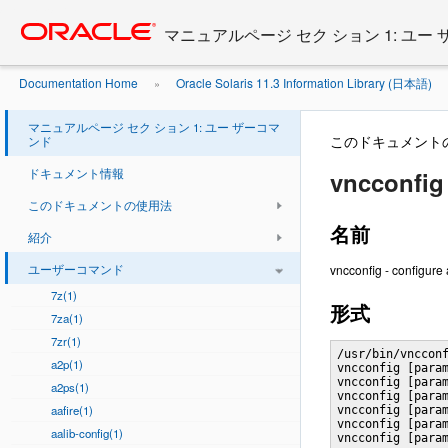
Go
oracle home
to
マニュアルページ セク ション 1: ユー
main
content
Documentation Home
Oracle Solaris 11.3 Information Library (日本語)
»
マニュアルページ セク ション 1: ユー ザーコマ
このドキュメント
ンド
ドキュメント情報
vncconfig 
このドキュメントの使用法
名前
紹介
ユーザーコマンド
vncconfig - configure
7z(1)
形式
7za(1)
7zr(1)
/usr/bin/vncconf
a2p(1)
vncconfig [param
vncconfig [param
a2ps(1)
vncconfig [param
aafire(1)
vncconfig [param
vncconfig [param
aalib-config(1)
vncconfig [para