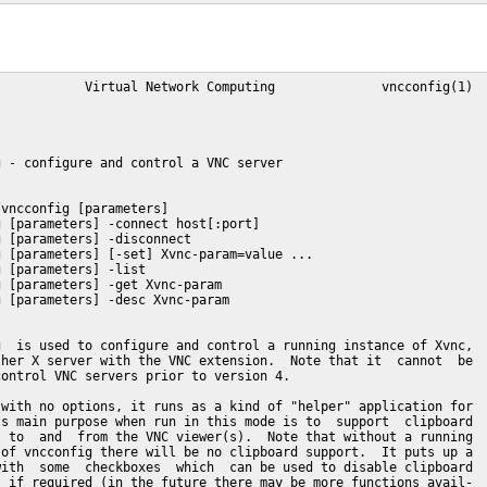
           Virtual Network Computing              vncconfig(1)

 - configure and control a VNC server

vncconfig [parameters]

 [parameters] -connect host[:port]

 [parameters] -disconnect

 [parameters] [-set] Xvnc-param=value ...

 [parameters] -list

 [parameters] -get Xvnc-param

 [parameters] -desc Xvnc-param

  is used to configure and control a running instance of Xvnc,

her X server with the VNC extension.  Note that it  cannot  be

ontrol VNC servers prior to version 4.

with no options, it runs as a kind of "helper" application for

s main purpose when run in this mode is to  support  clipboard

 to  and  from the VNC viewer(s).  Note that without a running

of vncconfig there will be no clipboard support.  It puts up a

ith  some  checkboxes  which  can be used to disable clipboard

 if required (in the future there may be more functions avail-
