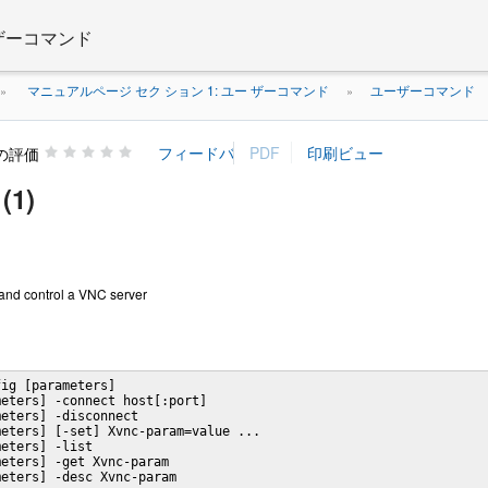
 ザーコマンド
マニュアルページ セク ション 1: ユー ザーコマンド
ユーザーコマンド
»
»
の評価
(1)
 and control a VNC server
ig [parameters]

eters] -connect host[:port]

eters] -disconnect

eters] [-set] Xvnc-param=value ...

eters] -list

eters] -get Xvnc-param

meters] -desc Xvnc-param