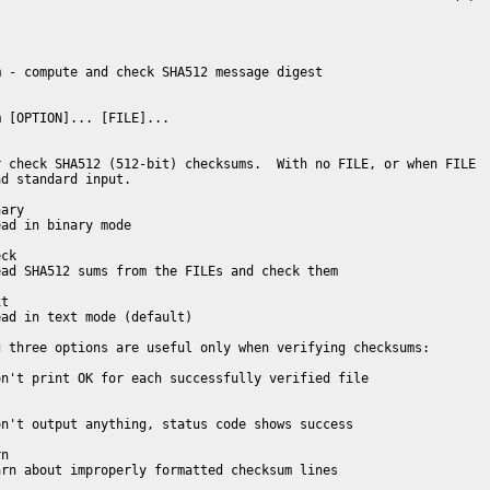
 - compute and check SHA512 message digest

 [OPTION]... [FILE]...

 check SHA512 (512-bit) checksums.  With no FILE, or when FILE

d standard input.

ary

ad in binary mode

ck

ad SHA512 sums from the FILEs and check them

t

ad in text mode (default)

 three options are useful only when verifying checksums:

n't print OK for each successfully verified file

n't output anything, status code shows success

n

rn about improperly formatted checksum lines
