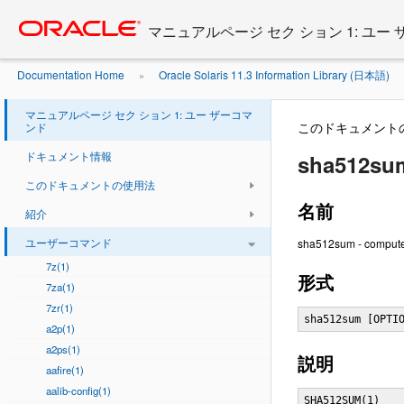
Go
oracle home
to
マニュアルページ セク ション 1: ユー
main
content
Documentation Home
Oracle Solaris 11.3 Information Library (日本語)
»
マニュアルページ セク ション 1: ユー ザーコマ
このドキュメント
ンド
ドキュメント情報
sha512sum
このドキュメントの使用法
名前
紹介
ユーザーコマンド
sha512sum - comput
7z(1)
形式
7za(1)
7zr(1)
sha512sum [OPTI
a2p(1)
a2ps(1)
説明
aafire(1)
aalib-config(1)
SHA512SUM(1)    