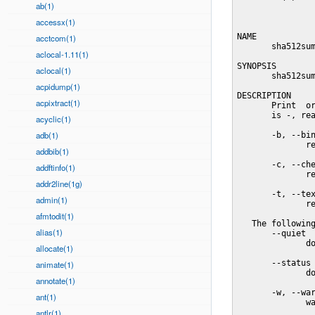
ab(1)
accessx(1)
NAME

acctcom(1)
       sha512sum
aclocal-1.11(1)
SYNOPSIS

aclocal(1)
       sha512sum
acpidump(1)
DESCRIPTION

acpixtract(1)
       Print  or
       is -, rea
acyclic(1)
adb(1)
       -b, --bin
              re
addbib(1)
       -c, --che
addftinfo(1)
              re
addr2line(1g)
       -t, --tex
admin(1)
              re
afmtodit(1)
   The following
alias(1)
       --quiet

              do
allocate(1)
       --status

animate(1)
              do
annotate(1)
       -w, --war
ant(1)
              wa
antlr(1)