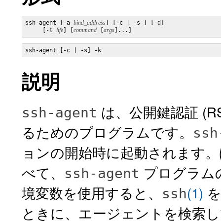
ssh-agent [-a 
bind_address
] [-c | -s ] [-d] 

     [-t 
life
] [
command
 [
args
]...]
ssh-agent [-c | -s] -k
説明
は、公開鍵認証 (R
ssh-agent
るためのプログラムです。
ssh
ョンの開始時に起動されます。
べて、
プログラム
ssh-agent
境変数を使用すると、
(1)
を
ssh
ときに、エージェントを検索し