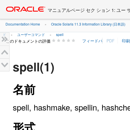
Go
oracle home
to
マニュアルページ セク ション 1: ユー
main
content
Documentation Home
Oracle Solaris 11.3 Information Library (日本語)
»
ド
ユーザーコマンド
spell
»
»
このドキュメントの評価
spell(1)
名前
spell, hashmake, spellin, 
形式