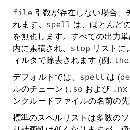
引数が存在しない場合、
file
れます。
は、ほとんど
spell
を無視します。すべての出力単
内に累積され、
リストに
stop
ィルタで除去されます (例:
the
デフォルトでは、
は (
spell
de
ルのチェーン (
および
.so
.nx
ンクルードファイルの名前の
標準のスペルリストは多数のソ
り計画性は低くなりますが、適