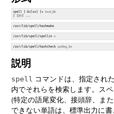
spell [-bilvx] [+ 
] [
file
] ...
/usr/lib/spell/hashmake 
/usr/lib/spell/spellin 
n
/usr/lib/spell/hashcheck 
spelling_list
説明
コマンドは、指定され
spell
内でそれらを検索します。スペ
(特定の語尾変化、接頭辞、また
できない単語は、標準出力に書