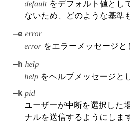
をデフォルト値とし
default
ないため、どのような基準
–e
error
をエラーメッセージと
error
–h
help
をヘルプメッセージと
help
–k
pid
ユーザーが中断を選択した場
ナルを送信するようにしま