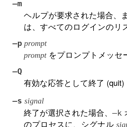
–m
ヘルプが要求された場合、
は、すべてのログインのリ
–p
prompt
をプロンプトメッセ
prompt
–Q
有効な応答として終了 (qui
–s
signal
終了が選択された場合、
–k
のプロセスに、シグナル
sig