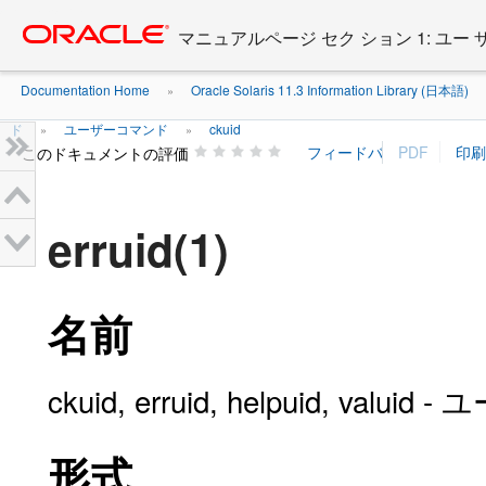
Go
oracle home
to
マニュアルページ セク ション 1: ユー
main
content
Documentation Home
Oracle Solaris 11.3 Information Library (日本語)
»
ド
ユーザーコマンド
ckuid
»
»
このドキュメントの評価
erruid(1)
名前
ckuid, erruid, helpuid, v
形式