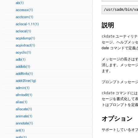
ab(1)
accessx(1)
/usr/sadm/bin/v
acctcom(1)
説明
aclocal-1.11(1)
aclocal(1)
ユーティリテ
ckdate
acpidump(1)
セージ、ヘルプメッセ
acpixtract(1)
date コマンドで
acyclic(1)
メッセージの長さはす
adb(1)
消します。メッセー
addbib(1)
ます。
addftinfo(1)
addr2line(1g)
プロンプトメッセージ
admin(1)
コマンドには
ckdate
afmtodit(1)
セージを書式化して表
alias(1)
トはプロンプトを定
allocate(1)
animate(1)
オプション
annotate(1)
サポートしているオ
ant(1)
antlr(1)