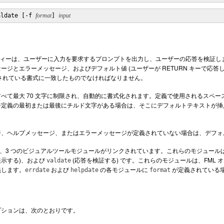
aldate [-f 
format
] 
input
ィーは、ユーザーに入力を要求するプロンプトを出力し、ユーザーの応答を検証し
ージとエラーメッセージ、およびデフォルト値 (ユーザーが RETURN キーで応
定義されている書式に一致したものでなければなりません。
べて最大 70 文字に制限され、自動的に書式化されます。定義で使用されるスペース
ジ定義の最初または最後にチルド文字がある場合は、そこにデフォルトテキストが挿
、ヘルプメッセージ、またはエラーメッセージが定義されていない場合は、デフォル
、3 つのビジュアルツールモジュールがリンクされています。これらのモジュール
示する)、および
(応答を検証する) です。これらのモジュールは、FML
valdate
義します。
および
の各モジュールに
が定義されている
errdate
helpdate
format
プションは、次のとおりです。