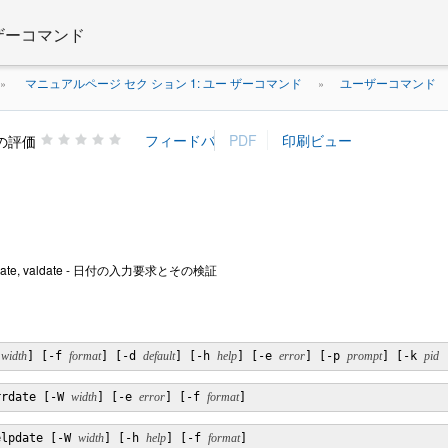
 ザーコマンド
マニュアルページ セク ション 1: ユー ザーコマンド
ユーザーコマンド
»
»
の評価
helpdate, valdate - 日付の入力要求とその検証
 
width
] [-f 
format
] [-d 
default
] [-h 
help
] [-e 
error
] [-p 
prompt
] [-k 
pid
 
rrdate [-W 
width
] [-e 
error
] [-f 
format
]
elpdate [-W 
width
] [-h 
help
] [-f 
format
]