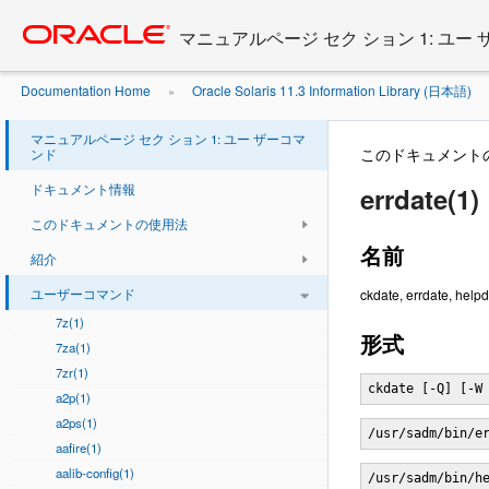
Go
oracle home
to
マニュアルページ セク ション 1: ユー
main
content
Documentation Home
Oracle Solaris 11.3 Information Library (日本語)
»
マニュアルページ セク ション 1: ユー ザーコマ
このドキュメント
ンド
ドキュメント情報
errdate(1)
このドキュメントの使用法
名前
紹介
ユーザーコマンド
ckdate, errdate, 
7z(1)
形式
7za(1)
7zr(1)
ckdate [-Q] [-W
a2p(1)
a2ps(1)
/usr/sadm/bin/e
aafire(1)
aalib-config(1)
/usr/sadm/bin/h