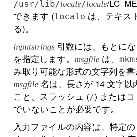
/LC_
/usr/lib/
/
locale
locale
できます (
は、テキス
locale
る)。
引数には、もとにな
inputstrings
を指定します。
は、
mkm
msgfile
み取り可能な形式の文字列を書
名は、長さが 14 文字以
msgfile
こと、スラッシュ (
) またはコ
/
でいないことが必要です。
入力ファイルの内容は、特定の