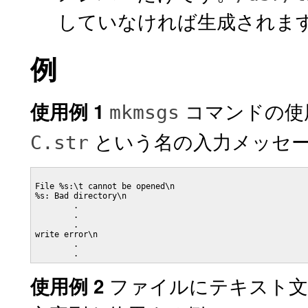
していなければ生成されま
例
コマンドの使
使用例 1
mkmsgs
という名の入力メッセ
C.str
File %s:\t cannot be opened\n

%s: Bad directory\n

	.

	.

	.

write error\n

	.

	.
ファイルにテキスト
使用例 2