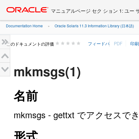
Go
oracle home
to
マニュアルページ セク ション 1: ユー
main
content
Documentation Home
Oracle Solaris 11.3 Information Library (日本語)
»
»
このドキュメントの評価
mkmsgs(1)
名前
mkmsgs - gettxt でア
形式