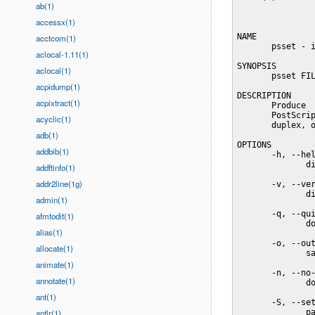
ab(1)
accessx(1)
NAME

acctcom(1)
       psset - i
aclocal-1.11(1)
SYNOPSIS

aclocal(1)
       psset FIL
acpidump(1)
DESCRIPTION

acpixtract(1)
       Produce  
       PostScrip
acyclic(1)
       duplex, o
adb(1)
OPTIONS

addbib(1)
       -h, --hel
              di
addftinfo(1)
addr2line(1g)
       -v, --ver
              di
admin(1)
       -q, --qui
afmtodit(1)
              do
alias(1)
       -o, --out
allocate(1)
              sa
animate(1)
       -n, --no-
annotate(1)
              do
ant(1)
       -S, --set
antlr(1)
              pa