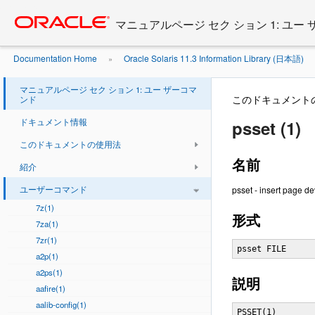
Go
oracle home
to
マニュアルページ セク ション 1: ユー
main
content
Documentation Home
Oracle Solaris 11.3 Information Library (日本語)
»
マニュアルページ セク ション 1: ユー ザーコマ
このドキュメント
ンド
ドキュメント情報
psset (1)
このドキュメントの使用法
名前
紹介
ユーザーコマンド
psset - insert page de
7z(1)
形式
7za(1)
7zr(1)
psset FILE
a2p(1)
a2ps(1)
説明
aafire(1)
aalib-config(1)
PSSET(1)        