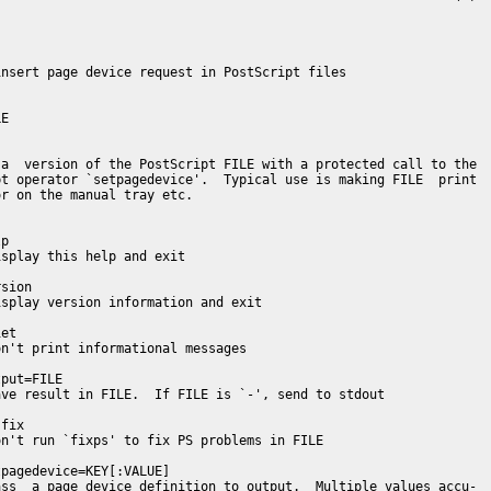
nsert page device request in PostScript files

E

a  version of the PostScript FILE with a protected call to the

t operator `setpagedevice'.  Typical use is making FILE  print

r on the manual tray etc.

p

splay this help and exit

sion

splay version information and exit

et

n't print informational messages

put=FILE

ve result in FILE.  If FILE is `-', send to stdout

fix

n't run `fixps' to fix PS problems in FILE

pagedevice=KEY[:VALUE]

ss  a page device definition to output.  Multiple values accu-
